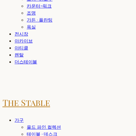
카운터-워크
조명
가든 · 플란팅
욕실
전시장
아카이브
아티클
렌탈
더스테이블
The Stable
가구
올드 파인 컬렉션
테이블 · 데스크