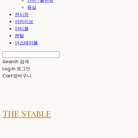
가든 · 플란팅
욕실
전시장
아카이브
아티클
렌탈
더스테이블
Search
검색
Log In
로그인
Cart
장바구니
The Stable