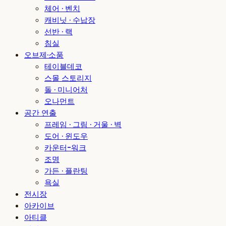
체어 · 벤치
캐비닛 · 수납장
선반 · 랙
침실
오브제·소품
테이블데코
스몰 스토리지
돌 · 미니어처
오나먼트
공간 연출
프레임 · 그림 · 거울 · 벽
도어 · 윈도우
카운터-워크
조명
가든 · 플란팅
욕실
전시장
아카이브
아티클