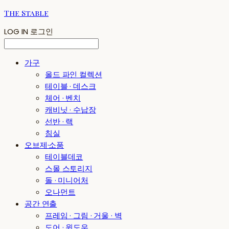
The Stable
LOG IN
로그인
가구
올드 파인 컬렉션
테이블 · 데스크
체어 · 벤치
캐비닛 · 수납장
선반 · 랙
침실
오브제·소품
테이블데코
스몰 스토리지
돌 · 미니어처
오나먼트
공간 연출
프레임 · 그림 · 거울 · 벽
도어 · 윈도우