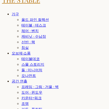
가구
올드 파인 컬렉션
테이블 · 데스크
체어 · 벤치
캐비닛 · 수납장
선반 · 랙
침실
오브제·소품
테이블데코
스몰 스토리지
돌 · 미니어처
오나먼트
공간 연출
프레임 · 그림 · 거울 · 벽
도어 · 윈도우
카운터-워크
조명