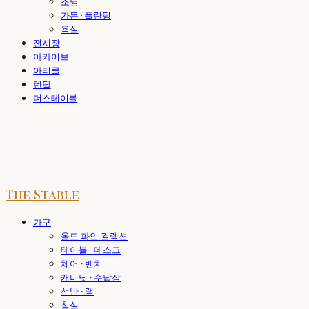
조명
가든 · 플란팅
욕실
전시장
아카이브
아티클
렌탈
더스테이블
The Stable
가구
올드 파인 컬렉션
테이블 · 데스크
체어 · 벤치
캐비닛 · 수납장
선반 · 랙
침실