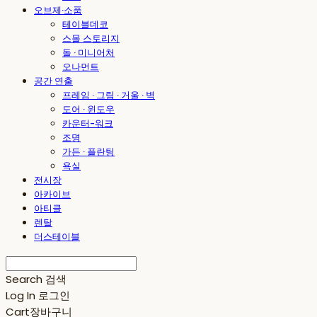
오브제·소품
테이블데코
스몰 스토리지
돌 · 미니어처
오나먼트
공간 연출
프레임 · 그림 · 거울 · 벽
도어 · 윈도우
카운터-워크
조명
가든 · 플란팅
욕실
전시장
아카이브
아티클
렌탈
더스테이블
Search
검색
Log In
로그인
Cart
장바구니