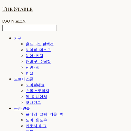
The Stable
LOG IN
로그인
가구
올드 파인 컬렉션
테이블 · 데스크
체어 · 벤치
캐비닛 · 수납장
선반 · 랙
침실
오브제·소품
테이블데코
스몰 스토리지
돌 · 미니어처
오나먼트
공간 연출
프레임 · 그림 · 거울 · 벽
도어 · 윈도우
카운터-워크