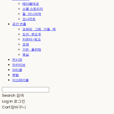
테이블데코
스몰 스토리지
돌 · 미니어처
오나먼트
공간 연출
프레임 · 그림 · 거울 · 벽
도어 · 윈도우
카운터-워크
조명
가든 · 플란팅
욕실
전시장
아카이브
아티클
렌탈
더스테이블
Search
검색
Log In
로그인
Cart
장바구니