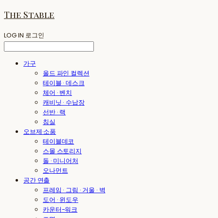
The Stable
LOG IN
로그인
가구
올드 파인 컬렉션
테이블 · 데스크
체어 · 벤치
캐비닛 · 수납장
선반 · 랙
침실
오브제·소품
테이블데코
스몰 스토리지
돌 · 미니어처
오나먼트
공간 연출
프레임 · 그림 · 거울 · 벽
도어 · 윈도우
카운터-워크