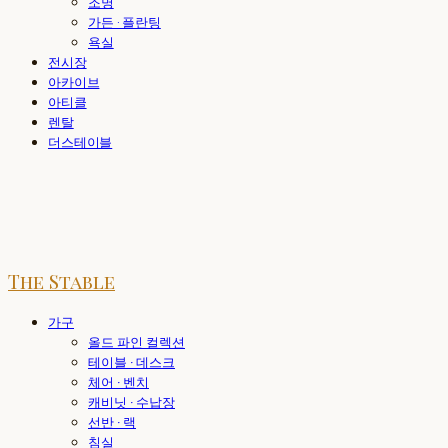
조명
가든 · 플란팅
욕실
전시장
아카이브
아티클
렌탈
더스테이블
The Stable
가구
올드 파인 컬렉션
테이블 · 데스크
체어 · 벤치
캐비닛 · 수납장
선반 · 랙
침실