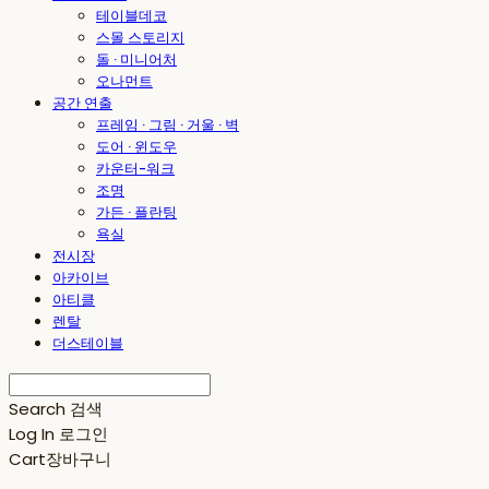
테이블데코
스몰 스토리지
돌 · 미니어처
오나먼트
공간 연출
프레임 · 그림 · 거울 · 벽
도어 · 윈도우
카운터-워크
조명
가든 · 플란팅
욕실
전시장
아카이브
아티클
렌탈
더스테이블
Search
검색
Log In
로그인
Cart
장바구니