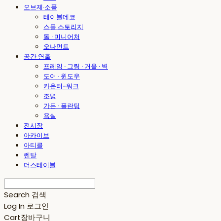
오브제·소품
테이블데코
스몰 스토리지
돌 · 미니어처
오나먼트
공간 연출
프레임 · 그림 · 거울 · 벽
도어 · 윈도우
카운터-워크
조명
가든 · 플란팅
욕실
전시장
아카이브
아티클
렌탈
더스테이블
Search
검색
Log In
로그인
Cart
장바구니