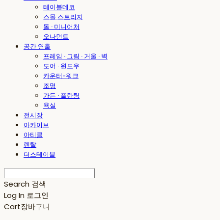
테이블데코
스몰 스토리지
돌 · 미니어처
오나먼트
공간 연출
프레임 · 그림 · 거울 · 벽
도어 · 윈도우
카운터-워크
조명
가든 · 플란팅
욕실
전시장
아카이브
아티클
렌탈
더스테이블
Search
검색
Log In
로그인
Cart
장바구니