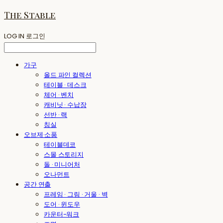
The Stable
LOG IN
로그인
가구
올드 파인 컬렉션
테이블 · 데스크
체어 · 벤치
캐비닛 · 수납장
선반 · 랙
침실
오브제·소품
테이블데코
스몰 스토리지
돌 · 미니어처
오나먼트
공간 연출
프레임 · 그림 · 거울 · 벽
도어 · 윈도우
카운터-워크