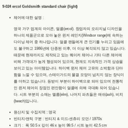
9-024 ercol Goldsmith standard chair (light)
체어에 대한 설명 :
영국 가구 업계의 아이콘, 얼콜(ercol). 창업자의 오리지널 디자인을
하나의 제품군으로 모아 놓은 윈저 레인지(Windsor range)에 속하는
다이닝 체어 중 하나입니다. 얼콜 팬들에게 큰 인기를 누리고 있음에
도 불구하고 1986년에 단종된 이후, 더 이상 복각되지 않고 있습니다.
때문에 현재까지도 제작되고 있는 퀘이커 체어나 기타 다른 체어에
비해 가격대가 높게 형성되어 있으며, 현재도 지속적인 가격 상승을
보이고 있는 아이템입니다. 하이백 윈저 체어 고유의 소박함과 단아
함을 느낄 수 있으며, 스테이가드의 물결 모양이 넘치지 않는 장식미
를 더하고 있습니다. 등받이 부분이 하이백으로 되어 있으며 전통적
인 윈저 체어의 장점인 편안함이 얼콜에 의해 극대화 되어 있습니
다. 시트 부분의 소재는 엘름(elm), 나머지 파츠들은 애쉬(ash), 비치
(beech)입니다.
원산지 및 수집지역 : 영국
빈티지-앤틱 구분 : 빈티지 & 미드-센츄리 모던 / 1970s
크기 : 폭 50.5 x 깊이 46 x 높이 99.5 / 시트 높이 42.5 cm