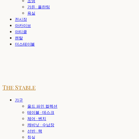
조명
가든 · 플란팅
욕실
전시장
아카이브
아티클
렌탈
더스테이블
The Stable
가구
올드 파인 컬렉션
테이블 · 데스크
체어 · 벤치
캐비닛 · 수납장
선반 · 랙
침실