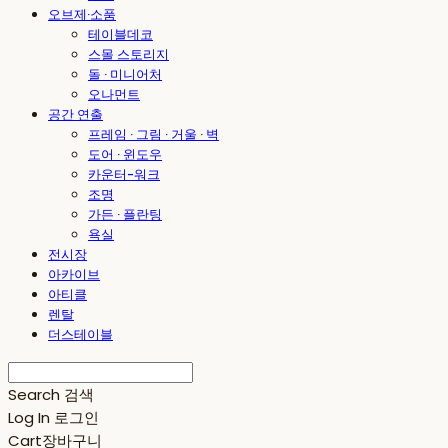
오브제·소품
테이블데코
스몰 스토리지
돌 · 미니어처
오나먼트
공간 연출
프레임 · 그림 · 거울 · 벽
도어 · 윈도우
카운터-워크
조명
가든 · 플란팅
욕실
전시장
아카이브
아티클
렌탈
더스테이블
Search
검색
Log In
로그인
Cart
장바구니