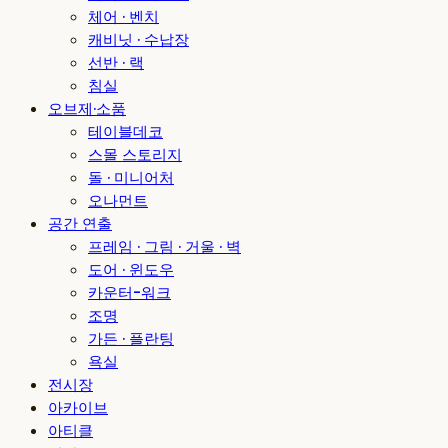
체어 · 벤치
캐비닛 · 수납장
선반 · 랙
침실
오브제·소품
테이블데코
스몰 스토리지
돌 · 미니어처
오나먼트
공간 연출
프레임 · 그림 · 거울 · 벽
도어 · 윈도우
카운터-워크
조명
가든 · 플란팅
욕실
전시장
아카이브
아티클