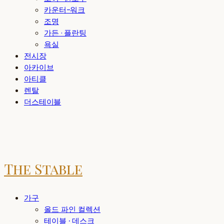
카운터-워크
조명
가든 · 플란팅
욕실
전시장
아카이브
아티클
렌탈
더스테이블
The Stable
가구
올드 파인 컬렉션
테이블 · 데스크