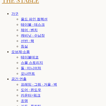
가구
올드 파인 컬렉션
테이블 · 데스크
체어 · 벤치
캐비닛 · 수납장
선반 · 랙
침실
오브제·소품
테이블데코
스몰 스토리지
돌 · 미니어처
오나먼트
공간 연출
프레임 · 그림 · 거울 · 벽
도어 · 윈도우
카운터-워크
조명