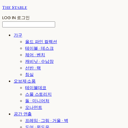
The Stable
LOG IN
로그인
가구
올드 파인 컬렉션
테이블 · 데스크
체어 · 벤치
캐비닛 · 수납장
선반 · 랙
침실
오브제·소품
테이블데코
스몰 스토리지
돌 · 미니어처
오나먼트
공간 연출
프레임 · 그림 · 거울 · 벽
도어 · 윈도우