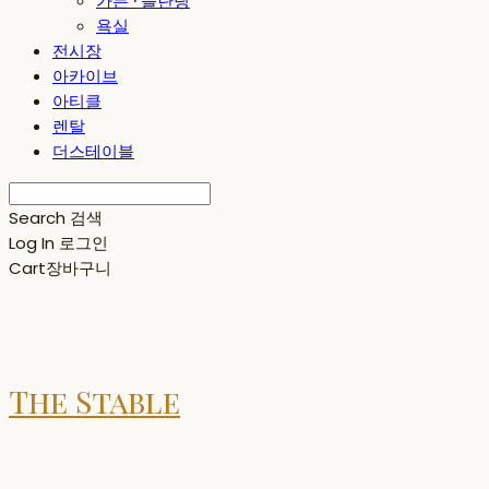
가든 · 플란팅
욕실
전시장
아카이브
아티클
렌탈
더스테이블
Search
검색
Log In
로그인
Cart
장바구니
The Stable