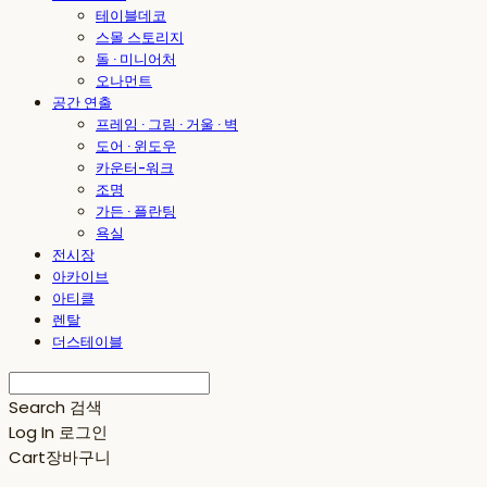
테이블데코
스몰 스토리지
돌 · 미니어처
오나먼트
공간 연출
프레임 · 그림 · 거울 · 벽
도어 · 윈도우
카운터-워크
조명
가든 · 플란팅
욕실
전시장
아카이브
아티클
렌탈
더스테이블
Search
검색
Log In
로그인
Cart
장바구니