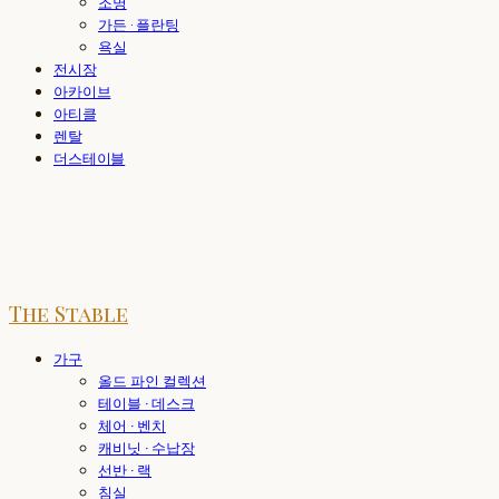
조명
가든 · 플란팅
욕실
전시장
아카이브
아티클
렌탈
더스테이블
The Stable
가구
올드 파인 컬렉션
테이블 · 데스크
체어 · 벤치
캐비닛 · 수납장
선반 · 랙
침실