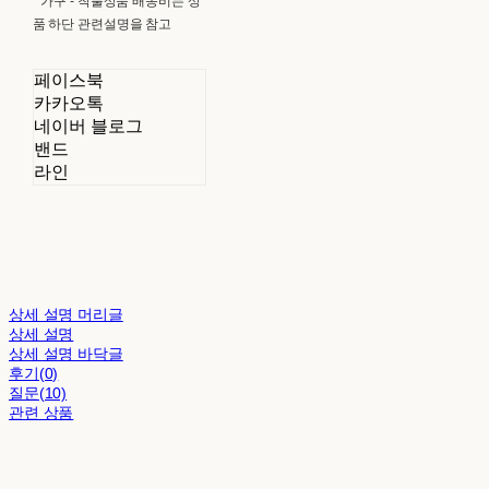
* 가구 - 착불상품 배송비는 상
품 하단 관련설명을 참고
페이스북
카카오톡
네이버 블로그
밴드
라인
상세 설명 머리글
상세 설명
상세 설명 바닥글
후기(0)
질문(10)
관련 상품