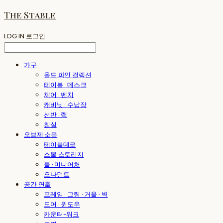
The Stable
LOG IN
로그인
가구
올드 파인 컬렉션
테이블 · 데스크
체어 · 벤치
캐비닛 · 수납장
선반 · 랙
침실
오브제·소품
테이블데코
스몰 스토리지
돌 · 미니어처
오나먼트
공간 연출
프레임 · 그림 · 거울 · 벽
도어 · 윈도우
카운터-워크