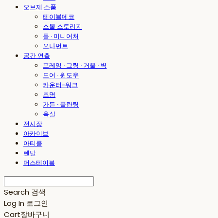
오브제·소품
테이블데코
스몰 스토리지
돌 · 미니어처
오나먼트
공간 연출
프레임 · 그림 · 거울 · 벽
도어 · 윈도우
카운터-워크
조명
가든 · 플란팅
욕실
전시장
아카이브
아티클
렌탈
더스테이블
Search
검색
Log In
로그인
Cart
장바구니