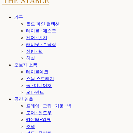
가구
올드 파인 컬렉션
테이블 · 데스크
체어 · 벤치
캐비닛 · 수납장
선반 · 랙
침실
오브제·소품
테이블데코
스몰 스토리지
돌 · 미니어처
오나먼트
공간 연출
프레임 · 그림 · 거울 · 벽
도어 · 윈도우
카운터-워크
조명