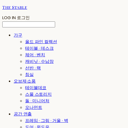
The Stable
LOG IN
로그인
가구
올드 파인 컬렉션
테이블 · 데스크
체어 · 벤치
캐비닛 · 수납장
선반 · 랙
침실
오브제·소품
테이블데코
스몰 스토리지
돌 · 미니어처
오나먼트
공간 연출
프레임 · 그림 · 거울 · 벽
도어 · 윈도우