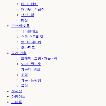
체어 · 벤치
캐비닛 · 수납장
선반 · 랙
침실
오브제·소품
테이블데코
스몰 스토리지
돌 · 미니어처
오나먼트
공간 연출
프레임 · 그림 · 거울 · 벽
도어 · 윈도우
카운터-워크
조명
가든 · 플란팅
욕실
전시장
아카이브
아티클