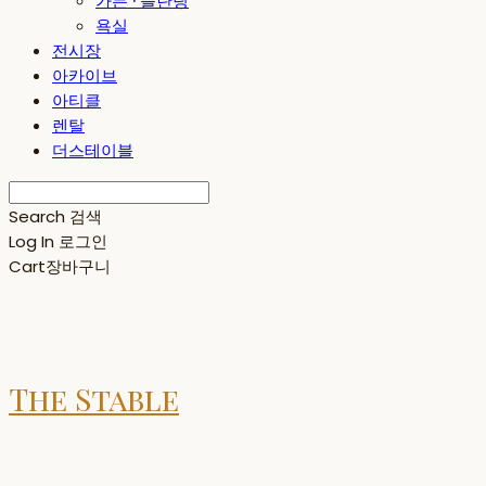
가든 · 플란팅
욕실
전시장
아카이브
아티클
렌탈
더스테이블
Search
검색
Log In
로그인
Cart
장바구니
The Stable