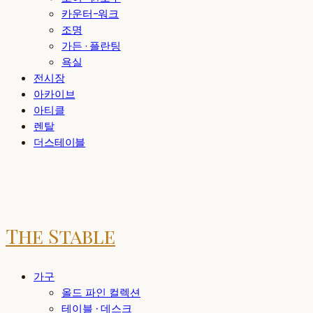
카운터-워크
조명
가든 · 플란팅
욕실
전시장
아카이브
아티클
렌탈
더스테이블
The Stable
가구
올드 파인 컬렉션
테이블 · 데스크