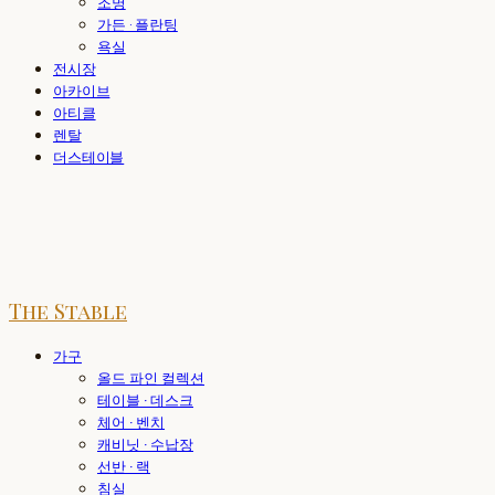
조명
가든 · 플란팅
욕실
전시장
아카이브
아티클
렌탈
더스테이블
The Stable
가구
올드 파인 컬렉션
테이블 · 데스크
체어 · 벤치
캐비닛 · 수납장
선반 · 랙
침실