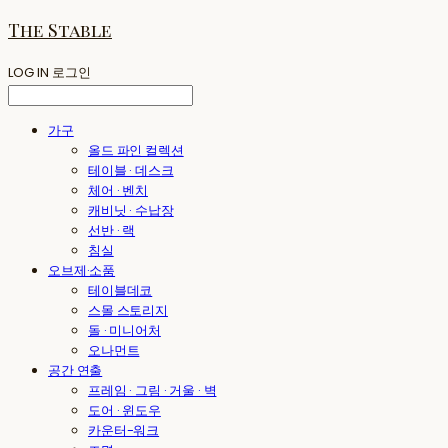
The Stable
LOG IN
로그인
가구
올드 파인 컬렉션
테이블 · 데스크
체어 · 벤치
캐비닛 · 수납장
선반 · 랙
침실
오브제·소품
테이블데코
스몰 스토리지
돌 · 미니어처
오나먼트
공간 연출
프레임 · 그림 · 거울 · 벽
도어 · 윈도우
카운터-워크