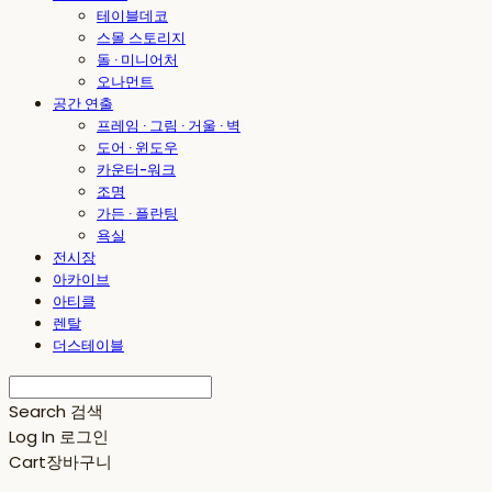
테이블데코
스몰 스토리지
돌 · 미니어처
오나먼트
공간 연출
프레임 · 그림 · 거울 · 벽
도어 · 윈도우
카운터-워크
조명
가든 · 플란팅
욕실
전시장
아카이브
아티클
렌탈
더스테이블
Search
검색
Log In
로그인
Cart
장바구니