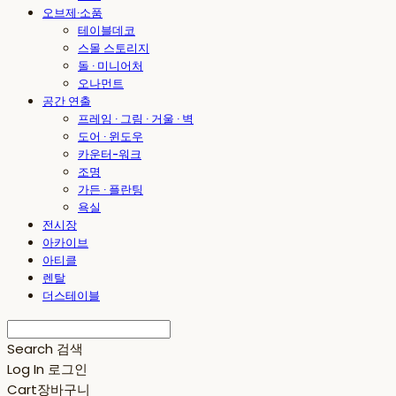
오브제·소품
테이블데코
스몰 스토리지
돌 · 미니어처
오나먼트
공간 연출
프레임 · 그림 · 거울 · 벽
도어 · 윈도우
카운터-워크
조명
가든 · 플란팅
욕실
전시장
아카이브
아티클
렌탈
더스테이블
Search
검색
Log In
로그인
Cart
장바구니