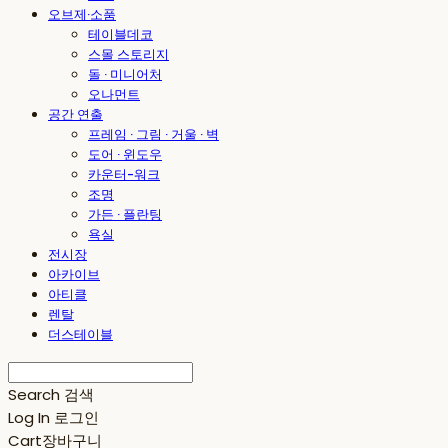
오브제·소품
테이블데코
스몰 스토리지
돌 · 미니어처
오나먼트
공간 연출
프레임 · 그림 · 거울 · 벽
도어 · 윈도우
카운터-워크
조명
가든 · 플란팅
욕실
전시장
아카이브
아티클
렌탈
더스테이블
Search
검색
Log In
로그인
Cart
장바구니