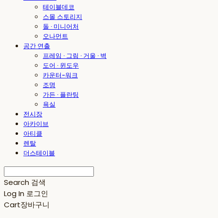
테이블데코
스몰 스토리지
돌 · 미니어처
오나먼트
공간 연출
프레임 · 그림 · 거울 · 벽
도어 · 윈도우
카운터-워크
조명
가든 · 플란팅
욕실
전시장
아카이브
아티클
렌탈
더스테이블
Search
검색
Log In
로그인
Cart
장바구니