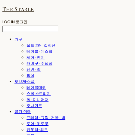
The Stable
LOG IN
로그인
가구
올드 파인 컬렉션
테이블 · 데스크
체어 · 벤치
캐비닛 · 수납장
선반 · 랙
침실
오브제·소품
테이블데코
스몰 스토리지
돌 · 미니어처
오나먼트
공간 연출
프레임 · 그림 · 거울 · 벽
도어 · 윈도우
카운터-워크