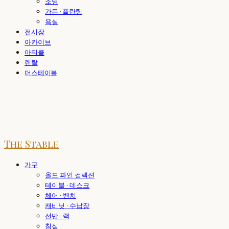
조명
가든 · 플란팅
욕실
전시장
아카이브
아티클
렌탈
더스테이블
The Stable
가구
올드 파인 컬렉션
테이블 · 데스크
체어 · 벤치
캐비닛 · 수납장
선반 · 랙
침실