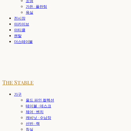
조명
가든 · 플란팅
욕실
전시장
아카이브
아티클
렌탈
더스테이블
The Stable
가구
올드 파인 컬렉션
테이블 · 데스크
체어 · 벤치
캐비닛 · 수납장
선반 · 랙
침실