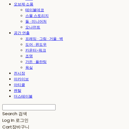
오브제·소품
테이블데코
스몰 스토리지
돌 · 미니어처
오나먼트
공간 연출
프레임 · 그림 · 거울 · 벽
도어 · 윈도우
카운터-워크
조명
가든 · 플란팅
욕실
전시장
아카이브
아티클
렌탈
더스테이블
Search
검색
Log In
로그인
Cart
장바구니