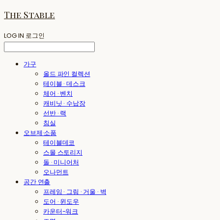
The Stable
LOG IN
로그인
가구
올드 파인 컬렉션
테이블 · 데스크
체어 · 벤치
캐비닛 · 수납장
선반 · 랙
침실
오브제·소품
테이블데코
스몰 스토리지
돌 · 미니어처
오나먼트
공간 연출
프레임 · 그림 · 거울 · 벽
도어 · 윈도우
카운터-워크