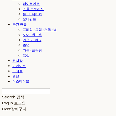
테이블데코
스몰 스토리지
돌 · 미니어처
오나먼트
공간 연출
프레임 · 그림 · 거울 · 벽
도어 · 윈도우
카운터-워크
조명
가든 · 플란팅
욕실
전시장
아카이브
아티클
렌탈
더스테이블
Search
검색
Log In
로그인
Cart
장바구니