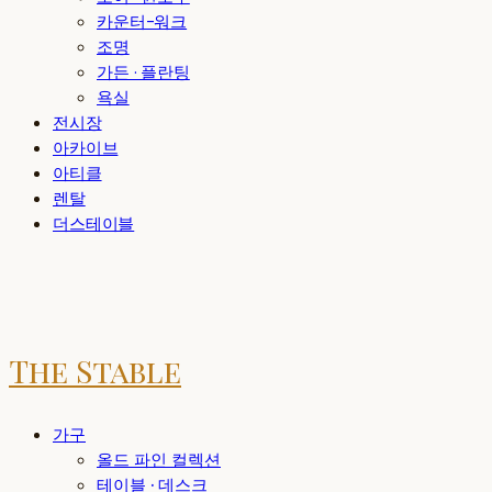
카운터-워크
조명
가든 · 플란팅
욕실
전시장
아카이브
아티클
렌탈
더스테이블
The Stable
가구
올드 파인 컬렉션
테이블 · 데스크