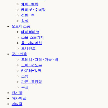
체어 · 벤치
캐비닛 · 수납장
선반 · 랙
침실
오브제·소품
테이블데코
스몰 스토리지
돌 · 미니어처
오나먼트
공간 연출
프레임 · 그림 · 거울 · 벽
도어 · 윈도우
카운터-워크
조명
가든 · 플란팅
욕실
전시장
아카이브
아티클