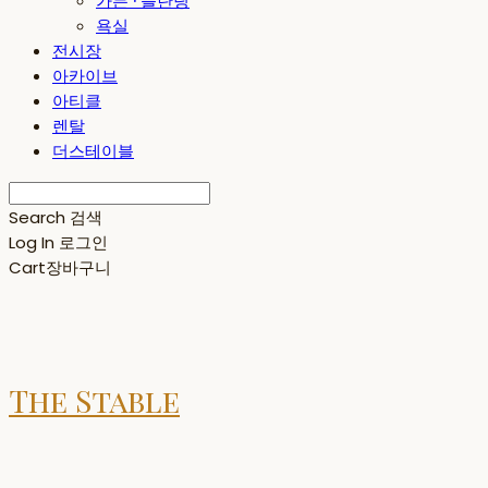
가든 · 플란팅
욕실
전시장
아카이브
아티클
렌탈
더스테이블
Search
검색
Log In
로그인
Cart
장바구니
The Stable