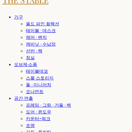
가구
올드 파인 컬렉션
테이블 · 데스크
체어 · 벤치
캐비닛 · 수납장
선반 · 랙
침실
오브제·소품
테이블데코
스몰 스토리지
돌 · 미니어처
오나먼트
공간 연출
프레임 · 그림 · 거울 · 벽
도어 · 윈도우
카운터-워크
조명