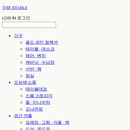
The Stable
LOG IN
로그인
가구
올드 파인 컬렉션
테이블 · 데스크
체어 · 벤치
캐비닛 · 수납장
선반 · 랙
침실
오브제·소품
테이블데코
스몰 스토리지
돌 · 미니어처
오나먼트
공간 연출
프레임 · 그림 · 거울 · 벽
도어 · 윈도우