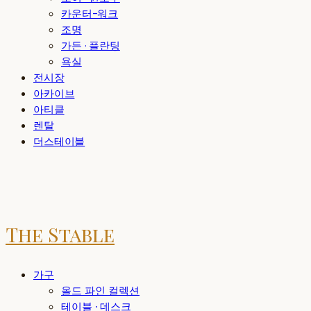
카운터-워크
조명
가든 · 플란팅
욕실
전시장
아카이브
아티클
렌탈
더스테이블
The Stable
가구
올드 파인 컬렉션
테이블 · 데스크