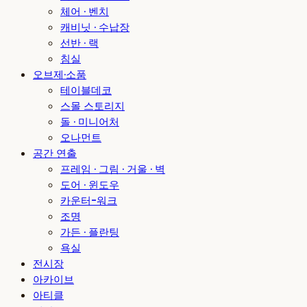
체어 · 벤치
캐비닛 · 수납장
선반 · 랙
침실
오브제·소품
테이블데코
스몰 스토리지
돌 · 미니어처
오나먼트
공간 연출
프레임 · 그림 · 거울 · 벽
도어 · 윈도우
카운터-워크
조명
가든 · 플란팅
욕실
전시장
아카이브
아티클