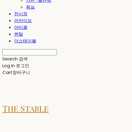
가든 · 플란팅
욕실
전시장
아카이브
아티클
렌탈
더스테이블
Search
검색
Log In
로그인
Cart
장바구니
The Stable