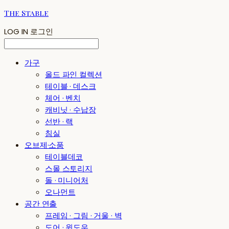
The Stable
LOG IN
로그인
가구
올드 파인 컬렉션
테이블 · 데스크
체어 · 벤치
캐비닛 · 수납장
선반 · 랙
침실
오브제·소품
테이블데코
스몰 스토리지
돌 · 미니어처
오나먼트
공간 연출
프레임 · 그림 · 거울 · 벽
도어 · 윈도우