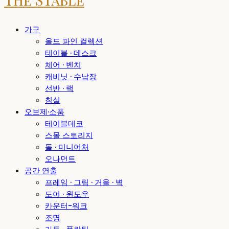
가구
올드 파인 컬렉션
테이블 · 데스크
체어 · 벤치
캐비닛 · 수납장
선반 · 랙
침실
오브제·소품
테이블데코
스몰 스토리지
돌 · 미니어처
오나먼트
공간 연출
프레임 · 그림 · 거울 · 벽
도어 · 윈도우
카운터-워크
조명