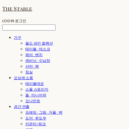
The Stable
LOG IN
로그인
가구
올드 파인 컬렉션
테이블 · 데스크
체어 · 벤치
캐비닛 · 수납장
선반 · 랙
침실
오브제·소품
테이블데코
스몰 스토리지
돌 · 미니어처
오나먼트
공간 연출
프레임 · 그림 · 거울 · 벽
도어 · 윈도우
카운터-워크