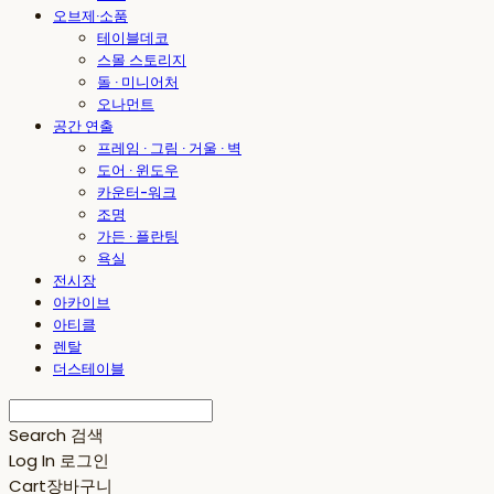
오브제·소품
테이블데코
스몰 스토리지
돌 · 미니어처
오나먼트
공간 연출
프레임 · 그림 · 거울 · 벽
도어 · 윈도우
카운터-워크
조명
가든 · 플란팅
욕실
전시장
아카이브
아티클
렌탈
더스테이블
Search
검색
Log In
로그인
Cart
장바구니