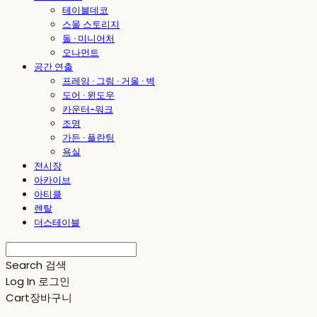
테이블데코
스몰 스토리지
돌 · 미니어처
오나먼트
공간 연출
프레임 · 그림 · 거울 · 벽
도어 · 윈도우
카운터-워크
조명
가든 · 플란팅
욕실
전시장
아카이브
아티클
렌탈
더스테이블
Search
검색
Log In
로그인
Cart
장바구니