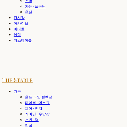
조명
가든 · 플란팅
욕실
전시장
아카이브
아티클
렌탈
더스테이블
The Stable
가구
올드 파인 컬렉션
테이블 · 데스크
체어 · 벤치
캐비닛 · 수납장
선반 · 랙
침실