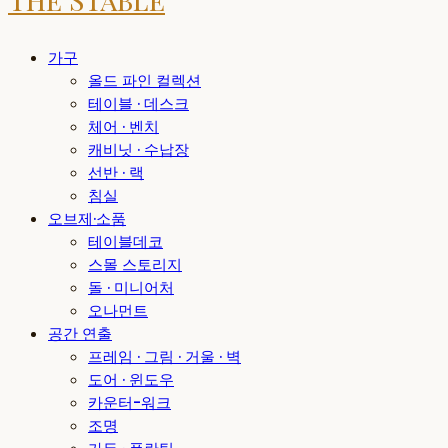
가구
올드 파인 컬렉션
테이블 · 데스크
체어 · 벤치
캐비닛 · 수납장
선반 · 랙
침실
오브제·소품
테이블데코
스몰 스토리지
돌 · 미니어처
오나먼트
공간 연출
프레임 · 그림 · 거울 · 벽
도어 · 윈도우
카운터-워크
조명