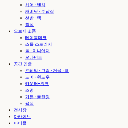
체어 · 벤치
캐비닛 · 수납장
선반 · 랙
침실
오브제·소품
테이블데코
스몰 스토리지
돌 · 미니어처
오나먼트
공간 연출
프레임 · 그림 · 거울 · 벽
도어 · 윈도우
카운터-워크
조명
가든 · 플란팅
욕실
전시장
아카이브
아티클