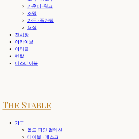
카운터-워크
조명
가든 · 플란팅
욕실
전시장
아카이브
아티클
렌탈
더스테이블
The Stable
가구
올드 파인 컬렉션
테이블 · 데스크