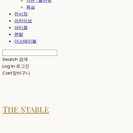
가든 · 플란팅
욕실
전시장
아카이브
아티클
렌탈
더스테이블
Search
검색
Log In
로그인
Cart
장바구니
The Stable