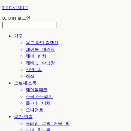
The Stable
LOG IN
로그인
가구
올드 파인 컬렉션
테이블 · 데스크
체어 · 벤치
캐비닛 · 수납장
선반 · 랙
침실
오브제·소품
테이블데코
스몰 스토리지
돌 · 미니어처
오나먼트
공간 연출
프레임 · 그림 · 거울 · 벽
도어 · 윈도우