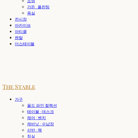
조명
가든 · 플란팅
욕실
전시장
아카이브
아티클
렌탈
더스테이블
The Stable
가구
올드 파인 컬렉션
테이블 · 데스크
체어 · 벤치
캐비닛 · 수납장
선반 · 랙
침실