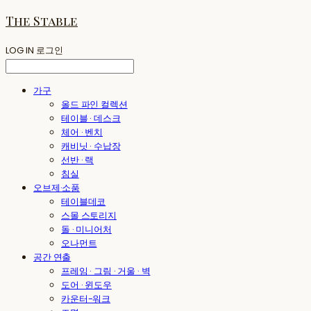
The Stable
LOG IN
로그인
가구
올드 파인 컬렉션
테이블 · 데스크
체어 · 벤치
캐비닛 · 수납장
선반 · 랙
침실
오브제·소품
테이블데코
스몰 스토리지
돌 · 미니어처
오나먼트
공간 연출
프레임 · 그림 · 거울 · 벽
도어 · 윈도우
카운터-워크