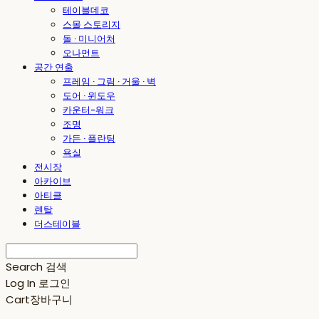
테이블데코
스몰 스토리지
돌 · 미니어처
오나먼트
공간 연출
프레임 · 그림 · 거울 · 벽
도어 · 윈도우
카운터-워크
조명
가든 · 플란팅
욕실
전시장
아카이브
아티클
렌탈
더스테이블
Search
검색
Log In
로그인
Cart
장바구니