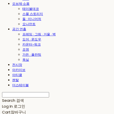
오브제·소품
테이블데코
스몰 스토리지
돌 · 미니어처
오나먼트
공간 연출
프레임 · 그림 · 거울 · 벽
도어 · 윈도우
카운터-워크
조명
가든 · 플란팅
욕실
전시장
아카이브
아티클
렌탈
더스테이블
Search
검색
Log In
로그인
Cart
장바구니