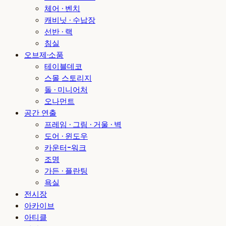
체어 · 벤치
캐비닛 · 수납장
선반 · 랙
침실
오브제·소품
테이블데코
스몰 스토리지
돌 · 미니어처
오나먼트
공간 연출
프레임 · 그림 · 거울 · 벽
도어 · 윈도우
카운터-워크
조명
가든 · 플란팅
욕실
전시장
아카이브
아티클