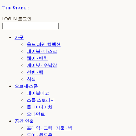
The Stable
LOG IN
로그인
가구
올드 파인 컬렉션
테이블 · 데스크
체어 · 벤치
캐비닛 · 수납장
선반 · 랙
침실
오브제·소품
테이블데코
스몰 스토리지
돌 · 미니어처
오나먼트
공간 연출
프레임 · 그림 · 거울 · 벽
도어 · 윈도우