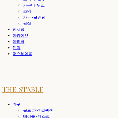
카운터-워크
조명
가든 · 플란팅
욕실
전시장
아카이브
아티클
렌탈
더스테이블
The Stable
가구
올드 파인 컬렉션
테이블 · 데스크