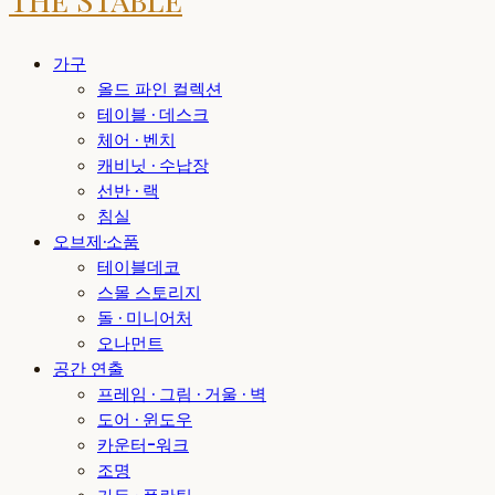
가구
올드 파인 컬렉션
테이블 · 데스크
체어 · 벤치
캐비닛 · 수납장
선반 · 랙
침실
오브제·소품
테이블데코
스몰 스토리지
돌 · 미니어처
오나먼트
공간 연출
프레임 · 그림 · 거울 · 벽
도어 · 윈도우
카운터-워크
조명