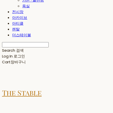
가든 · 플란팅
욕실
전시장
아카이브
아티클
렌탈
더스테이블
Search
검색
Log In
로그인
Cart
장바구니
The Stable