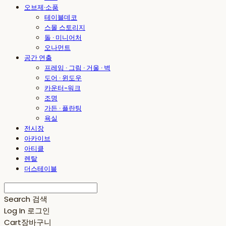
오브제·소품
테이블데코
스몰 스토리지
돌 · 미니어처
오나먼트
공간 연출
프레임 · 그림 · 거울 · 벽
도어 · 윈도우
카운터-워크
조명
가든 · 플란팅
욕실
전시장
아카이브
아티클
렌탈
더스테이블
Search
검색
Log In
로그인
Cart
장바구니