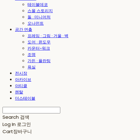
테이블데코
스몰 스토리지
돌 · 미니어처
오나먼트
공간 연출
프레임 · 그림 · 거울 · 벽
도어 · 윈도우
카운터-워크
조명
가든 · 플란팅
욕실
전시장
아카이브
아티클
렌탈
더스테이블
Search
검색
Log In
로그인
Cart
장바구니