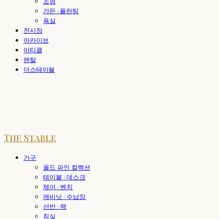
조명
가든 · 플란팅
욕실
전시장
아카이브
아티클
렌탈
더스테이블
The Stable
가구
올드 파인 컬렉션
테이블 · 데스크
체어 · 벤치
캐비닛 · 수납장
선반 · 랙
침실