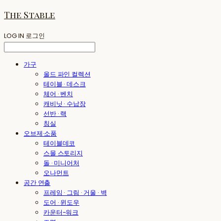
The Stable
LOG IN
로그인
가구
올드 파인 컬렉션
테이블 · 데스크
체어 · 벤치
캐비닛 · 수납장
선반 · 랙
침실
오브제·소품
테이블데코
스몰 스토리지
돌 · 미니어처
오나먼트
공간 연출
프레임 · 그림 · 거울 · 벽
도어 · 윈도우
카운터-워크