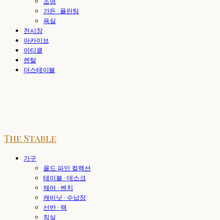
조명
가든 · 플란팅
욕실
전시장
아카이브
아티클
렌탈
더스테이블
The Stable
가구
올드 파인 컬렉션
테이블 · 데스크
체어 · 벤치
캐비닛 · 수납장
선반 · 랙
침실