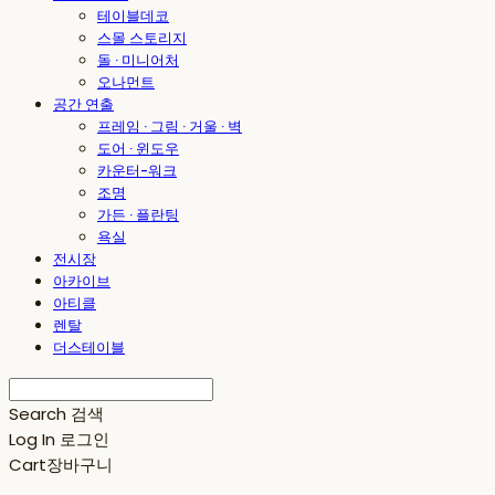
테이블데코
스몰 스토리지
돌 · 미니어처
오나먼트
공간 연출
프레임 · 그림 · 거울 · 벽
도어 · 윈도우
카운터-워크
조명
가든 · 플란팅
욕실
전시장
아카이브
아티클
렌탈
더스테이블
Search
검색
Log In
로그인
Cart
장바구니