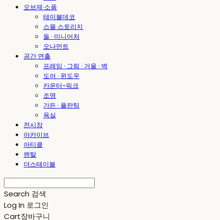
오브제·소품
테이블데코
스몰 스토리지
돌 · 미니어처
오나먼트
공간 연출
프레임 · 그림 · 거울 · 벽
도어 · 윈도우
카운터-워크
조명
가든 · 플란팅
욕실
전시장
아카이브
아티클
렌탈
더스테이블
Search
검색
Log In
로그인
Cart
장바구니