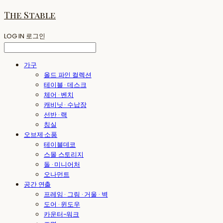
The Stable
LOG IN
로그인
가구
올드 파인 컬렉션
테이블 · 데스크
체어 · 벤치
캐비닛 · 수납장
선반 · 랙
침실
오브제·소품
테이블데코
스몰 스토리지
돌 · 미니어처
오나먼트
공간 연출
프레임 · 그림 · 거울 · 벽
도어 · 윈도우
카운터-워크