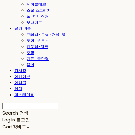
테이블데코
스몰 스토리지
돌 · 미니어처
오나먼트
공간 연출
프레임 · 그림 · 거울 · 벽
도어 · 윈도우
카운터-워크
조명
가든 · 플란팅
욕실
전시장
아카이브
아티클
렌탈
더스테이블
Search
검색
Log In
로그인
Cart
장바구니