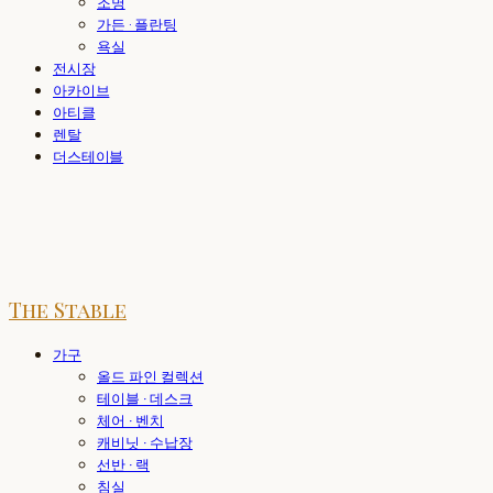
조명
가든 · 플란팅
욕실
전시장
아카이브
아티클
렌탈
더스테이블
The Stable
가구
올드 파인 컬렉션
테이블 · 데스크
체어 · 벤치
캐비닛 · 수납장
선반 · 랙
침실