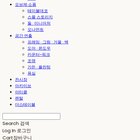
오브제·소품
테이블데코
스몰 스토리지
돌 · 미니어처
오나먼트
공간 연출
프레임 · 그림 · 거울 · 벽
도어 · 윈도우
카운터-워크
조명
가든 · 플란팅
욕실
전시장
아카이브
아티클
렌탈
더스테이블
Search
검색
Log In
로그인
Cart
장바구니