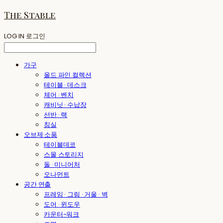
The Stable
LOG IN
로그인
가구
올드 파인 컬렉션
테이블 · 데스크
체어 · 벤치
캐비닛 · 수납장
선반 · 랙
침실
오브제·소품
테이블데코
스몰 스토리지
돌 · 미니어처
오나먼트
공간 연출
프레임 · 그림 · 거울 · 벽
도어 · 윈도우
카운터-워크