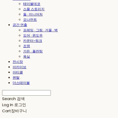
테이블데코
스몰 스토리지
돌 · 미니어처
오나먼트
공간 연출
프레임 · 그림 · 거울 · 벽
도어 · 윈도우
카운터-워크
조명
가든 · 플란팅
욕실
전시장
아카이브
아티클
렌탈
더스테이블
Search
검색
Log In
로그인
Cart
장바구니