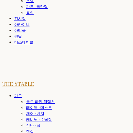
조명
가든 · 플란팅
욕실
전시장
아카이브
아티클
렌탈
더스테이블
The Stable
가구
올드 파인 컬렉션
테이블 · 데스크
체어 · 벤치
캐비닛 · 수납장
선반 · 랙
침실