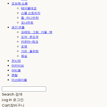
오브제·소품
테이블데코
스몰 스토리지
돌 · 미니어처
오나먼트
공간 연출
프레임 · 그림 · 거울 · 벽
도어 · 윈도우
카운터-워크
조명
가든 · 플란팅
욕실
전시장
아카이브
아티클
렌탈
더스테이블
Search
검색
Log In
로그인
Cart
장바구니