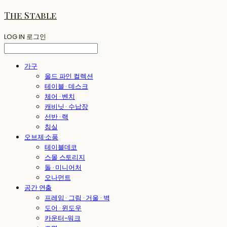
The Stable
LOG IN
로그인
가구
올드 파인 컬렉션
테이블 · 데스크
체어 · 벤치
캐비닛 · 수납장
선반 · 랙
침실
오브제·소품
테이블데코
스몰 스토리지
돌 · 미니어처
오나먼트
공간 연출
프레임 · 그림 · 거울 · 벽
도어 · 윈도우
카운터-워크