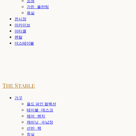
조명
가든 · 플란팅
욕실
전시장
아카이브
아티클
렌탈
더스테이블
The Stable
가구
올드 파인 컬렉션
테이블 · 데스크
체어 · 벤치
캐비닛 · 수납장
선반 · 랙
침실