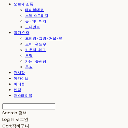
오브제·소품
테이블데코
스몰 스토리지
돌 · 미니어처
오나먼트
공간 연출
프레임 · 그림 · 거울 · 벽
도어 · 윈도우
카운터-워크
조명
가든 · 플란팅
욕실
전시장
아카이브
아티클
렌탈
더스테이블
Search
검색
Log In
로그인
Cart
장바구니