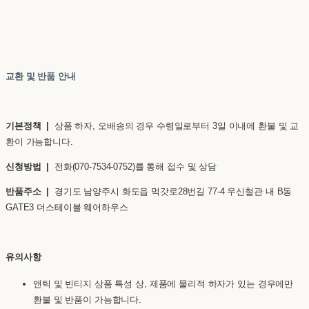
교환 및 반품 안내
기본정책 |
상품 하자, 오배송의 경우 수령일로부터 3일 이내에 환불 및 교
환이 가능합니다.
신청방법 |
전화(070-7534-0752)를 통해 접수 및 상담
반품주소 |
경기도 남양주시 화도읍 먹갓로28번길 77-4 우신철관 내 B동
GATE3 더스테이블 웨어하우스
유의사항
앤틱 및 빈티지 상품 특성 상, 제품에 물리적 하자가 있는 경우에만
환불 및 반품이 가능합니다.