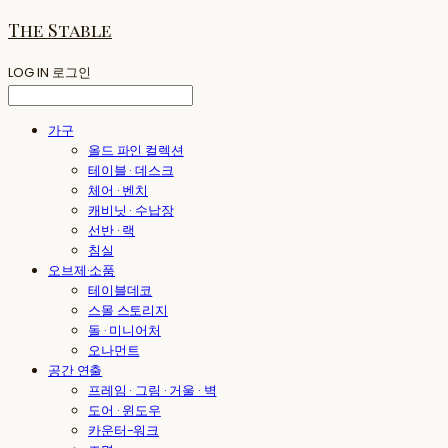
The Stable
LOG IN
로그인
가구
올드 파인 컬렉션
테이블 · 데스크
체어 · 벤치
캐비닛 · 수납장
선반 · 랙
침실
오브제·소품
테이블데코
스몰 스토리지
돌 · 미니어처
오나먼트
공간 연출
프레임 · 그림 · 거울 · 벽
도어 · 윈도우
카운터-워크