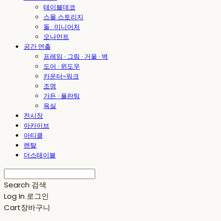
테이블데코
스몰 스토리지
돌 · 미니어처
오나먼트
공간 연출
프레임 · 그림 · 거울 · 벽
도어 · 윈도우
카운터-워크
조명
가든 · 플란팅
욕실
전시장
아카이브
아티클
렌탈
더스테이블
Search
검색
Log In
로그인
Cart
장바구니