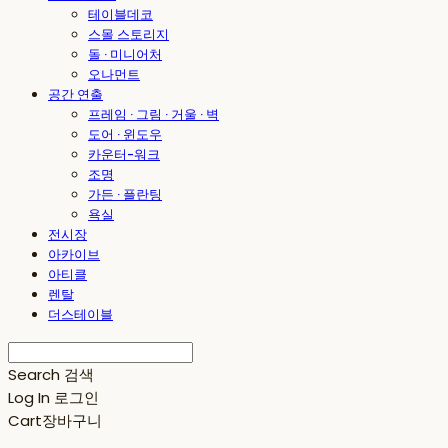
테이블데코
스몰 스토리지
돌 · 미니어처
오나먼트
공간 연출
프레임 · 그림 · 거울 · 벽
도어 · 윈도우
카운터-워크
조명
가든 · 플란팅
욕실
전시장
아카이브
아티클
렌탈
더스테이블
Search
검색
Log In
로그인
Cart
장바구니