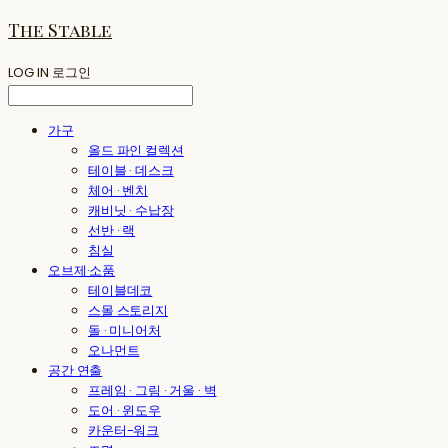
The Stable
LOG IN
로그인
가구
올드 파인 컬렉션
테이블 · 데스크
체어 · 벤치
캐비닛 · 수납장
선반 · 랙
침실
오브제·소품
테이블데코
스몰 스토리지
돌 · 미니어처
오나먼트
공간 연출
프레임 · 그림 · 거울 · 벽
도어 · 윈도우
카운터-워크