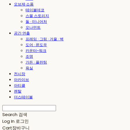
오브제·소품
테이블데코
스몰 스토리지
돌 · 미니어처
오나먼트
공간 연출
프레임 · 그림 · 거울 · 벽
도어 · 윈도우
카운터-워크
조명
가든 · 플란팅
욕실
전시장
아카이브
아티클
렌탈
더스테이블
Search
검색
Log In
로그인
Cart
장바구니