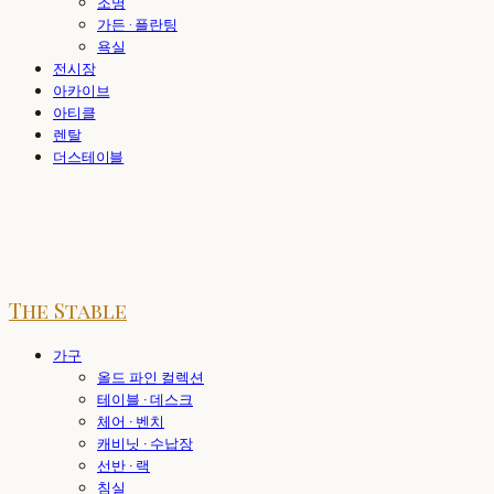
조명
가든 · 플란팅
욕실
전시장
아카이브
아티클
렌탈
더스테이블
The Stable
가구
올드 파인 컬렉션
테이블 · 데스크
체어 · 벤치
캐비닛 · 수납장
선반 · 랙
침실