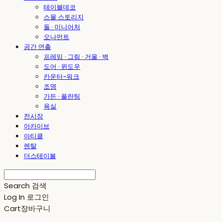
테이블데코
스몰 스토리지
돌 · 미니어처
오나먼트
공간 연출
프레임 · 그림 · 거울 · 벽
도어 · 윈도우
카운터-워크
조명
가든 · 플란팅
욕실
전시장
아카이브
아티클
렌탈
더스테이블
Search
검색
Log In
로그인
Cart
장바구니