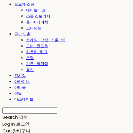
오브제·소품
테이블데코
스몰 스토리지
돌 · 미니어처
오나먼트
공간 연출
프레임 · 그림 · 거울 · 벽
도어 · 윈도우
카운터-워크
조명
가든 · 플란팅
욕실
전시장
아카이브
아티클
렌탈
더스테이블
Search
검색
Log In
로그인
Cart
장바구니