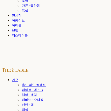
조명
가든 · 플란팅
욕실
전시장
아카이브
아티클
렌탈
더스테이블
The Stable
가구
올드 파인 컬렉션
테이블 · 데스크
체어 · 벤치
캐비닛 · 수납장
선반 · 랙
침실