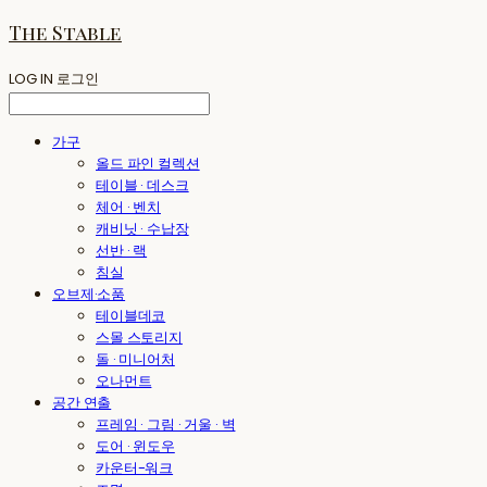
The Stable
LOG IN
로그인
가구
올드 파인 컬렉션
테이블 · 데스크
체어 · 벤치
캐비닛 · 수납장
선반 · 랙
침실
오브제·소품
테이블데코
스몰 스토리지
돌 · 미니어처
오나먼트
공간 연출
프레임 · 그림 · 거울 · 벽
도어 · 윈도우
카운터-워크