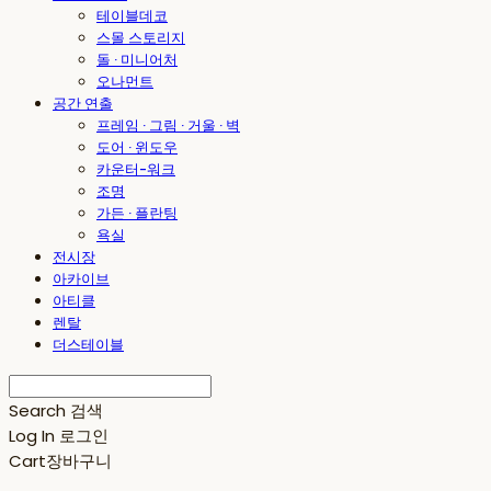
테이블데코
스몰 스토리지
돌 · 미니어처
오나먼트
공간 연출
프레임 · 그림 · 거울 · 벽
도어 · 윈도우
카운터-워크
조명
가든 · 플란팅
욕실
전시장
아카이브
아티클
렌탈
더스테이블
Search
검색
Log In
로그인
Cart
장바구니