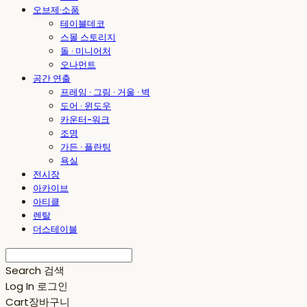
오브제·소품
테이블데코
스몰 스토리지
돌 · 미니어처
오나먼트
공간 연출
프레임 · 그림 · 거울 · 벽
도어 · 윈도우
카운터-워크
조명
가든 · 플란팅
욕실
전시장
아카이브
아티클
렌탈
더스테이블
Search
검색
Log In
로그인
Cart
장바구니