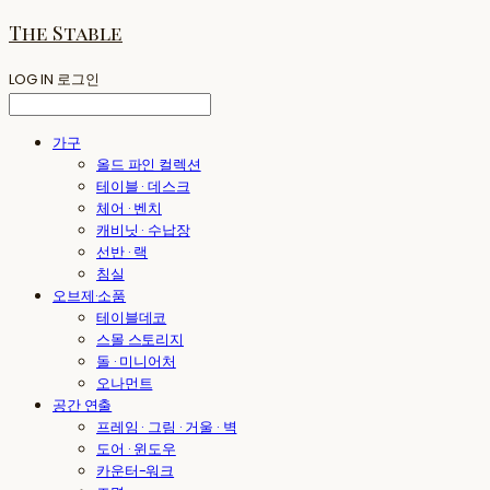
The Stable
LOG IN
로그인
가구
올드 파인 컬렉션
테이블 · 데스크
체어 · 벤치
캐비닛 · 수납장
선반 · 랙
침실
오브제·소품
테이블데코
스몰 스토리지
돌 · 미니어처
오나먼트
공간 연출
프레임 · 그림 · 거울 · 벽
도어 · 윈도우
카운터-워크