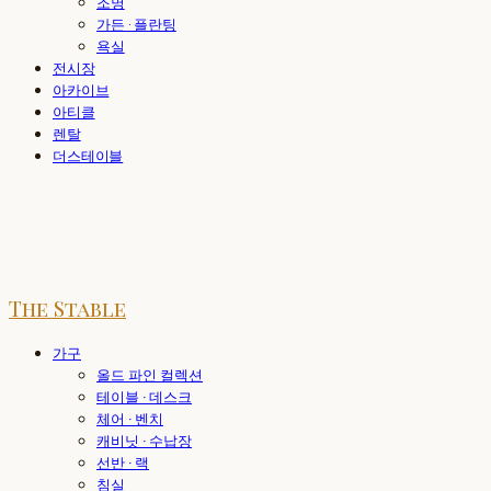
조명
가든 · 플란팅
욕실
전시장
아카이브
아티클
렌탈
더스테이블
The Stable
가구
올드 파인 컬렉션
테이블 · 데스크
체어 · 벤치
캐비닛 · 수납장
선반 · 랙
침실