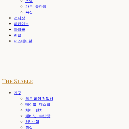
조명
가든 · 플란팅
욕실
전시장
아카이브
아티클
렌탈
더스테이블
The Stable
가구
올드 파인 컬렉션
테이블 · 데스크
체어 · 벤치
캐비닛 · 수납장
선반 · 랙
침실