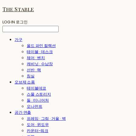
The Stable
LOG IN
로그인
가구
올드 파인 컬렉션
테이블 · 데스크
체어 · 벤치
캐비닛 · 수납장
선반 · 랙
침실
오브제·소품
테이블데코
스몰 스토리지
돌 · 미니어처
오나먼트
공간 연출
프레임 · 그림 · 거울 · 벽
도어 · 윈도우
카운터-워크