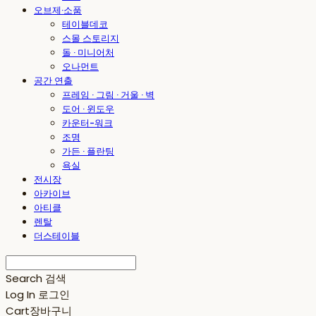
오브제·소품
테이블데코
스몰 스토리지
돌 · 미니어처
오나먼트
공간 연출
프레임 · 그림 · 거울 · 벽
도어 · 윈도우
카운터-워크
조명
가든 · 플란팅
욕실
전시장
아카이브
아티클
렌탈
더스테이블
Search
검색
Log In
로그인
Cart
장바구니