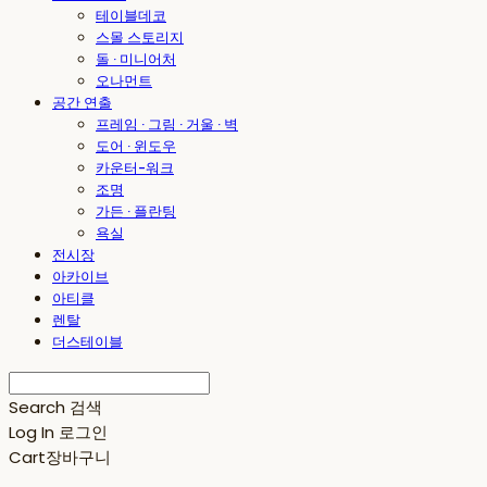
테이블데코
스몰 스토리지
돌 · 미니어처
오나먼트
공간 연출
프레임 · 그림 · 거울 · 벽
도어 · 윈도우
카운터-워크
조명
가든 · 플란팅
욕실
전시장
아카이브
아티클
렌탈
더스테이블
Search
검색
Log In
로그인
Cart
장바구니