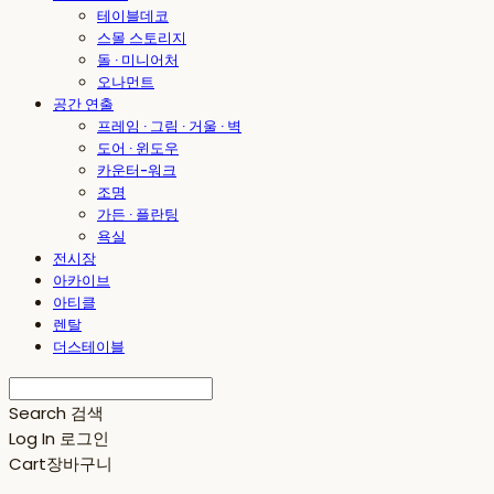
테이블데코
스몰 스토리지
돌 · 미니어처
오나먼트
공간 연출
프레임 · 그림 · 거울 · 벽
도어 · 윈도우
카운터-워크
조명
가든 · 플란팅
욕실
전시장
아카이브
아티클
렌탈
더스테이블
Search
검색
Log In
로그인
Cart
장바구니