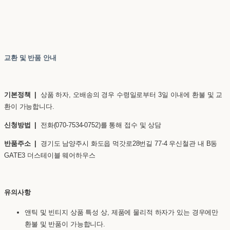
교환 및 반품 안내
기본정책 |
상품 하자, 오배송의 경우 수령일로부터 3일 이내에 환불 및 교
환이 가능합니다.
신청방법 |
전화(070-7534-0752)를 통해 접수 및 상담
반품주소 |
경기도 남양주시 화도읍 먹갓로28번길 77-4 우신철관 내 B동
GATE3 더스테이블 웨어하우스
유의사항
앤틱 및 빈티지 상품 특성 상, 제품에 물리적 하자가 있는 경우에만
환불 및 반품이 가능합니다.