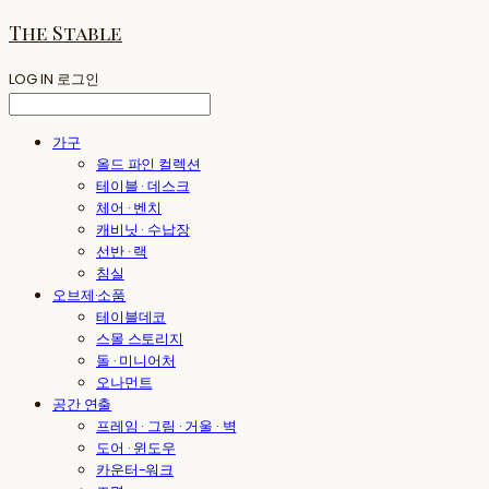
The Stable
LOG IN
로그인
가구
올드 파인 컬렉션
테이블 · 데스크
체어 · 벤치
캐비닛 · 수납장
선반 · 랙
침실
오브제·소품
테이블데코
스몰 스토리지
돌 · 미니어처
오나먼트
공간 연출
프레임 · 그림 · 거울 · 벽
도어 · 윈도우
카운터-워크