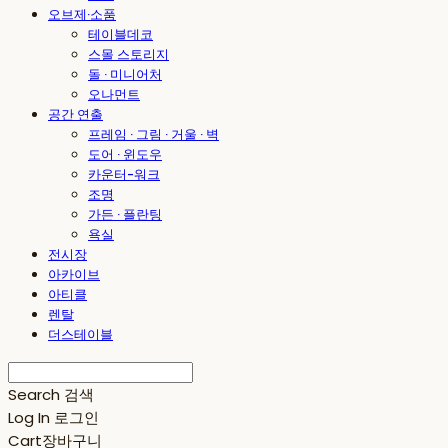
오브제·소품
테이블데코
스몰 스토리지
돌 · 미니어처
오나먼트
공간 연출
프레임 · 그림 · 거울 · 벽
도어 · 윈도우
카운터-워크
조명
가든 · 플란팅
욕실
전시장
아카이브
아티클
렌탈
더스테이블
Search
검색
Log In
로그인
Cart
장바구니