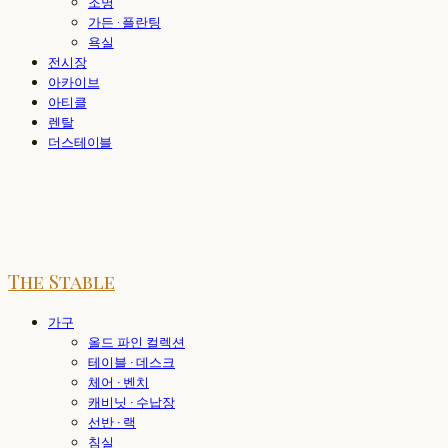
조명
가든 · 플란팅
욕실
전시장
아카이브
아티클
렌탈
더스테이블
The Stable
가구
올드 파인 컬렉션
테이블 · 데스크
체어 · 벤치
캐비닛 · 수납장
선반 · 랙
침실