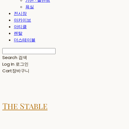
가든 · 플란팅
욕실
전시장
아카이브
아티클
렌탈
더스테이블
Search
검색
Log In
로그인
Cart
장바구니
The Stable