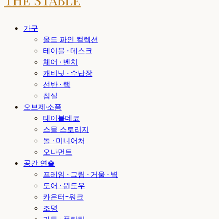
가구
올드 파인 컬렉션
테이블 · 데스크
체어 · 벤치
캐비닛 · 수납장
선반 · 랙
침실
오브제·소품
테이블데코
스몰 스토리지
돌 · 미니어처
오나먼트
공간 연출
프레임 · 그림 · 거울 · 벽
도어 · 윈도우
카운터-워크
조명