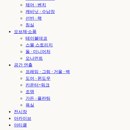
체어 · 벤치
캐비닛 · 수납장
선반 · 랙
침실
오브제·소품
테이블데코
스몰 스토리지
돌 · 미니어처
오나먼트
공간 연출
프레임 · 그림 · 거울 · 벽
도어 · 윈도우
카운터-워크
조명
가든 · 플란팅
욕실
전시장
아카이브
아티클