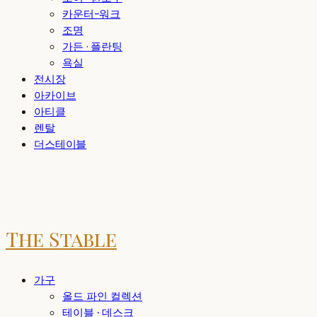
카운터-워크
조명
가든 · 플란팅
욕실
전시장
아카이브
아티클
렌탈
더스테이블
The Stable
가구
올드 파인 컬렉션
테이블 · 데스크