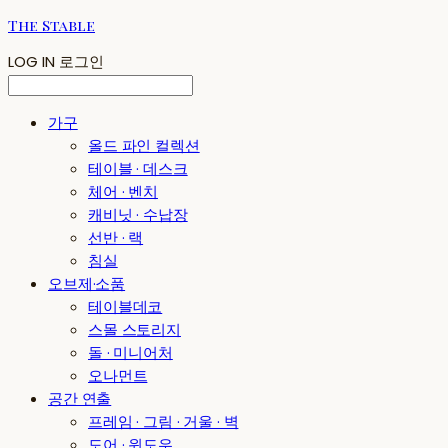
The Stable
LOG IN
로그인
가구
올드 파인 컬렉션
테이블 · 데스크
체어 · 벤치
캐비닛 · 수납장
선반 · 랙
침실
오브제·소품
테이블데코
스몰 스토리지
돌 · 미니어처
오나먼트
공간 연출
프레임 · 그림 · 거울 · 벽
도어 · 윈도우