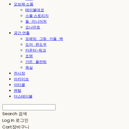
오브제·소품
테이블데코
스몰 스토리지
돌 · 미니어처
오나먼트
공간 연출
프레임 · 그림 · 거울 · 벽
도어 · 윈도우
카운터-워크
조명
가든 · 플란팅
욕실
전시장
아카이브
아티클
렌탈
더스테이블
Search
검색
Log In
로그인
Cart
장바구니