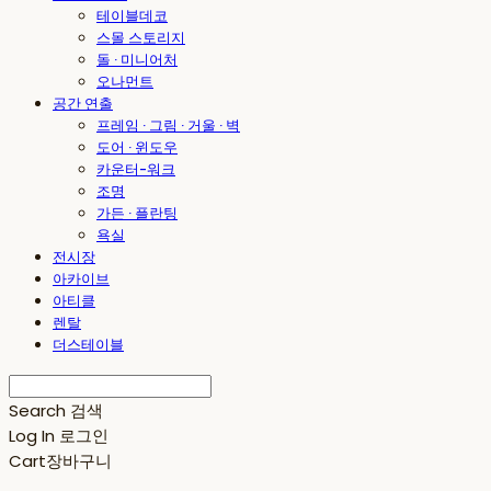
테이블데코
스몰 스토리지
돌 · 미니어처
오나먼트
공간 연출
프레임 · 그림 · 거울 · 벽
도어 · 윈도우
카운터-워크
조명
가든 · 플란팅
욕실
전시장
아카이브
아티클
렌탈
더스테이블
Search
검색
Log In
로그인
Cart
장바구니