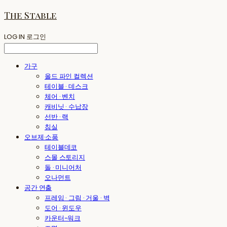
The Stable
LOG IN
로그인
가구
올드 파인 컬렉션
테이블 · 데스크
체어 · 벤치
캐비닛 · 수납장
선반 · 랙
침실
오브제·소품
테이블데코
스몰 스토리지
돌 · 미니어처
오나먼트
공간 연출
프레임 · 그림 · 거울 · 벽
도어 · 윈도우
카운터-워크