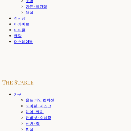
조명
가든 · 플란팅
욕실
전시장
아카이브
아티클
렌탈
더스테이블
The Stable
가구
올드 파인 컬렉션
테이블 · 데스크
체어 · 벤치
캐비닛 · 수납장
선반 · 랙
침실