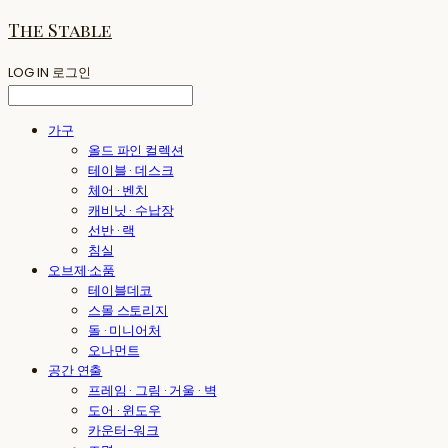
The Stable
LOG IN
로그인
가구
올드 파인 컬렉션
테이블 · 데스크
체어 · 벤치
캐비닛 · 수납장
선반 · 랙
침실
오브제·소품
테이블데코
스몰 스토리지
돌 · 미니어처
오나먼트
공간 연출
프레임 · 그림 · 거울 · 벽
도어 · 윈도우
카운터-워크