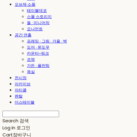
오브제·소품
테이블데코
스몰 스토리지
돌 · 미니어처
오나먼트
공간 연출
프레임 · 그림 · 거울 · 벽
도어 · 윈도우
카운터-워크
조명
가든 · 플란팅
욕실
전시장
아카이브
아티클
렌탈
더스테이블
Search
검색
Log In
로그인
Cart
장바구니