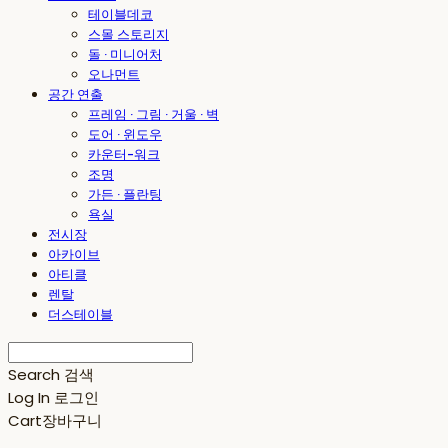
테이블데코
스몰 스토리지
돌 · 미니어처
오나먼트
공간 연출
프레임 · 그림 · 거울 · 벽
도어 · 윈도우
카운터-워크
조명
가든 · 플란팅
욕실
전시장
아카이브
아티클
렌탈
더스테이블
Search
검색
Log In
로그인
Cart
장바구니