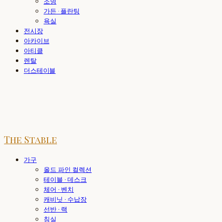
조명
가든 · 플란팅
욕실
전시장
아카이브
아티클
렌탈
더스테이블
The Stable
가구
올드 파인 컬렉션
테이블 · 데스크
체어 · 벤치
캐비닛 · 수납장
선반 · 랙
침실