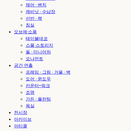
체어 · 벤치
캐비닛 · 수납장
선반 · 랙
침실
오브제·소품
테이블데코
스몰 스토리지
돌 · 미니어처
오나먼트
공간 연출
프레임 · 그림 · 거울 · 벽
도어 · 윈도우
카운터-워크
조명
가든 · 플란팅
욕실
전시장
아카이브
아티클