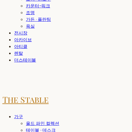
카운터-워크
조명
가든 · 플란팅
욕실
전시장
아카이브
아티클
렌탈
더스테이블
The Stable
가구
올드 파인 컬렉션
테이블 · 데스크