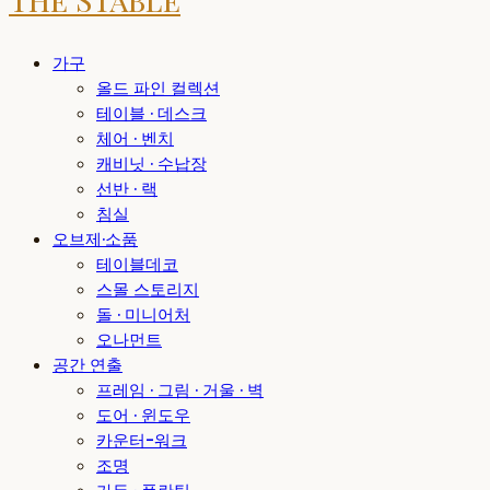
가구
올드 파인 컬렉션
테이블 · 데스크
체어 · 벤치
캐비닛 · 수납장
선반 · 랙
침실
오브제·소품
테이블데코
스몰 스토리지
돌 · 미니어처
오나먼트
공간 연출
프레임 · 그림 · 거울 · 벽
도어 · 윈도우
카운터-워크
조명