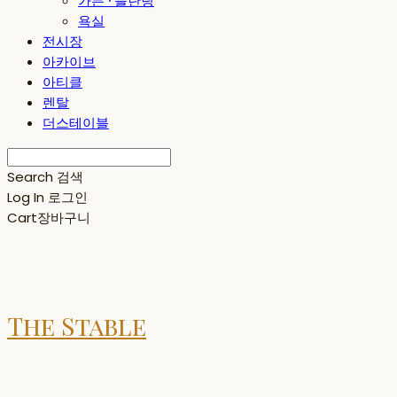
가든 · 플란팅
욕실
전시장
아카이브
아티클
렌탈
더스테이블
Search
검색
Log In
로그인
Cart
장바구니
The Stable