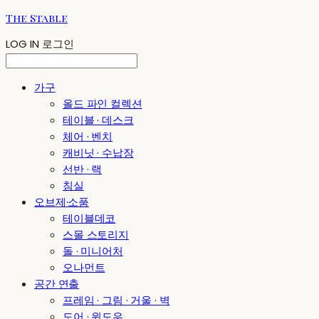
The Stable
LOG IN
로그인
가구
올드 파인 컬렉션
테이블 · 데스크
체어 · 벤치
캐비닛 · 수납장
선반 · 랙
침실
오브제·소품
테이블데코
스몰 스토리지
돌 · 미니어처
오나먼트
공간 연출
프레임 · 그림 · 거울 · 벽
도어 · 윈도우