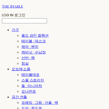
The Stable
LOG IN
로그인
가구
올드 파인 컬렉션
테이블 · 데스크
체어 · 벤치
캐비닛 · 수납장
선반 · 랙
침실
오브제·소품
테이블데코
스몰 스토리지
돌 · 미니어처
오나먼트
공간 연출
프레임 · 그림 · 거울 · 벽
도어 · 윈도우