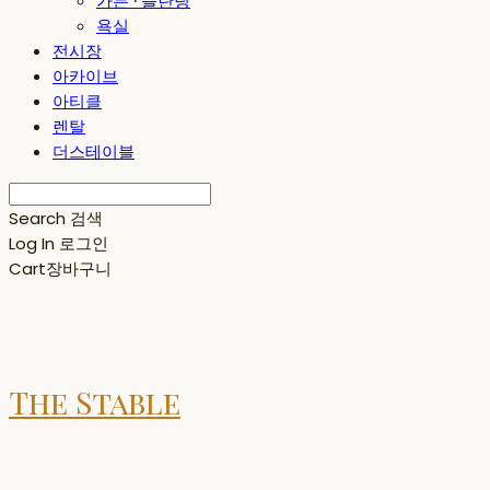
가든 · 플란팅
욕실
전시장
아카이브
아티클
렌탈
더스테이블
Search
검색
Log In
로그인
Cart
장바구니
The Stable