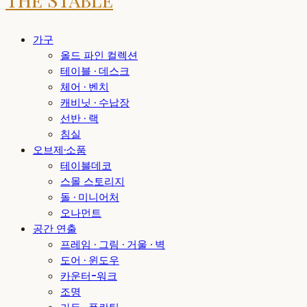
가구
올드 파인 컬렉션
테이블 · 데스크
체어 · 벤치
캐비닛 · 수납장
선반 · 랙
침실
오브제·소품
테이블데코
스몰 스토리지
돌 · 미니어처
오나먼트
공간 연출
프레임 · 그림 · 거울 · 벽
도어 · 윈도우
카운터-워크
조명