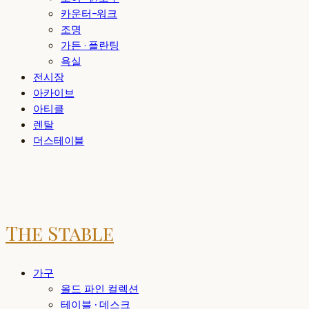
카운터-워크
조명
가든 · 플란팅
욕실
전시장
아카이브
아티클
렌탈
더스테이블
The Stable
가구
올드 파인 컬렉션
테이블 · 데스크