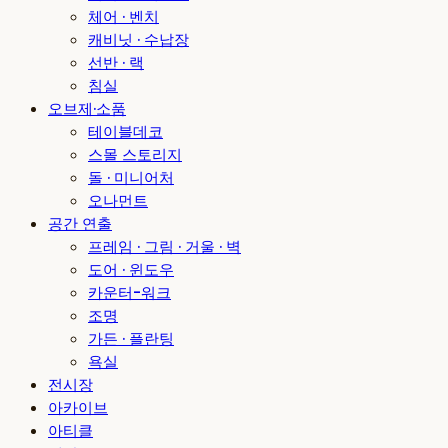
체어 · 벤치
캐비닛 · 수납장
선반 · 랙
침실
오브제·소품
테이블데코
스몰 스토리지
돌 · 미니어처
오나먼트
공간 연출
프레임 · 그림 · 거울 · 벽
도어 · 윈도우
카운터-워크
조명
가든 · 플란팅
욕실
전시장
아카이브
아티클