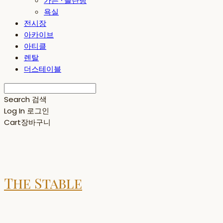
가든 · 플란팅
욕실
전시장
아카이브
아티클
렌탈
더스테이블
Search
검색
Log In
로그인
Cart
장바구니
The Stable