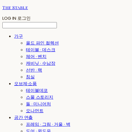
The Stable
LOG IN
로그인
가구
올드 파인 컬렉션
테이블 · 데스크
체어 · 벤치
캐비닛 · 수납장
선반 · 랙
침실
오브제·소품
테이블데코
스몰 스토리지
돌 · 미니어처
오나먼트
공간 연출
프레임 · 그림 · 거울 · 벽
도어 · 윈도우