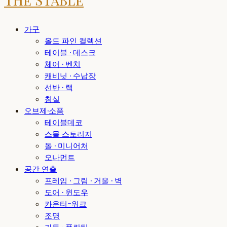
가구
올드 파인 컬렉션
테이블 · 데스크
체어 · 벤치
캐비닛 · 수납장
선반 · 랙
침실
오브제·소품
테이블데코
스몰 스토리지
돌 · 미니어처
오나먼트
공간 연출
프레임 · 그림 · 거울 · 벽
도어 · 윈도우
카운터-워크
조명