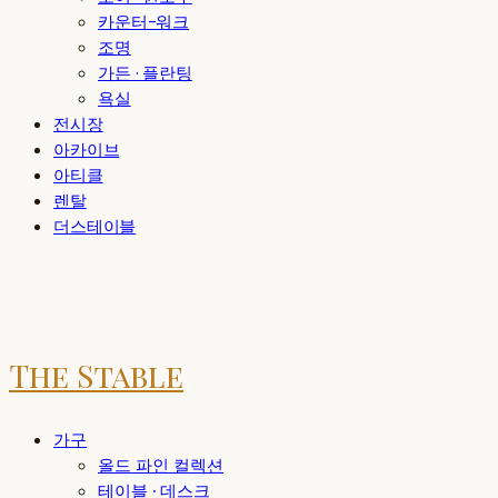
카운터-워크
조명
가든 · 플란팅
욕실
전시장
아카이브
아티클
렌탈
더스테이블
The Stable
가구
올드 파인 컬렉션
테이블 · 데스크