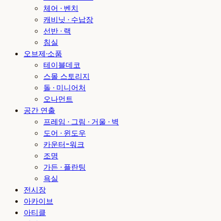
체어 · 벤치
캐비닛 · 수납장
선반 · 랙
침실
오브제·소품
테이블데코
스몰 스토리지
돌 · 미니어처
오나먼트
공간 연출
프레임 · 그림 · 거울 · 벽
도어 · 윈도우
카운터-워크
조명
가든 · 플란팅
욕실
전시장
아카이브
아티클