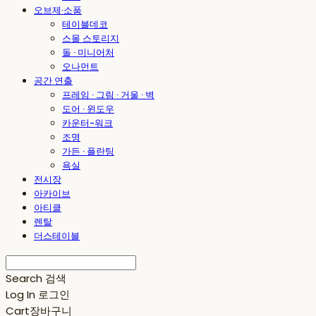
오브제·소품
테이블데코
스몰 스토리지
돌 · 미니어처
오나먼트
공간 연출
프레임 · 그림 · 거울 · 벽
도어 · 윈도우
카운터-워크
조명
가든 · 플란팅
욕실
전시장
아카이브
아티클
렌탈
더스테이블
Search
검색
Log In
로그인
Cart
장바구니