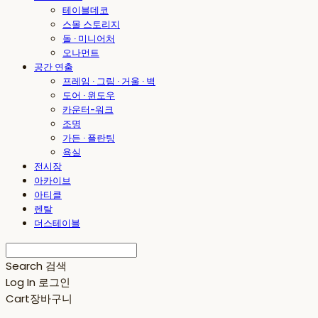
테이블데코
스몰 스토리지
돌 · 미니어처
오나먼트
공간 연출
프레임 · 그림 · 거울 · 벽
도어 · 윈도우
카운터-워크
조명
가든 · 플란팅
욕실
전시장
아카이브
아티클
렌탈
더스테이블
Search
검색
Log In
로그인
Cart
장바구니