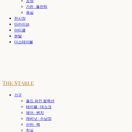
조명
가든 · 플란팅
욕실
전시장
아카이브
아티클
렌탈
더스테이블
The Stable
가구
올드 파인 컬렉션
테이블 · 데스크
체어 · 벤치
캐비닛 · 수납장
선반 · 랙
침실