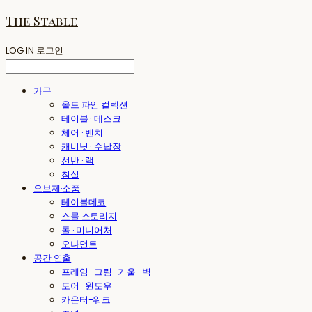
The Stable
LOG IN
로그인
가구
올드 파인 컬렉션
테이블 · 데스크
체어 · 벤치
캐비닛 · 수납장
선반 · 랙
침실
오브제·소품
테이블데코
스몰 스토리지
돌 · 미니어처
오나먼트
공간 연출
프레임 · 그림 · 거울 · 벽
도어 · 윈도우
카운터-워크