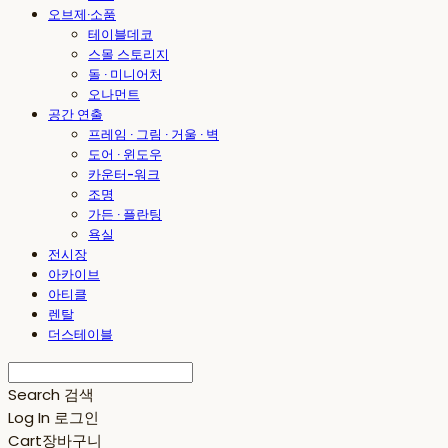
오브제·소품
테이블데코
스몰 스토리지
돌 · 미니어처
오나먼트
공간 연출
프레임 · 그림 · 거울 · 벽
도어 · 윈도우
카운터-워크
조명
가든 · 플란팅
욕실
전시장
아카이브
아티클
렌탈
더스테이블
Search
검색
Log In
로그인
Cart
장바구니