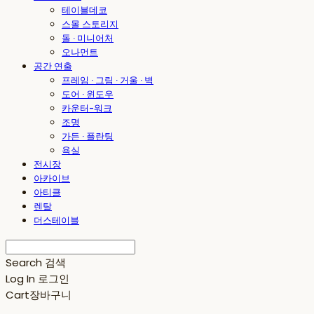
테이블데코
스몰 스토리지
돌 · 미니어처
오나먼트
공간 연출
프레임 · 그림 · 거울 · 벽
도어 · 윈도우
카운터-워크
조명
가든 · 플란팅
욕실
전시장
아카이브
아티클
렌탈
더스테이블
Search
검색
Log In
로그인
Cart
장바구니