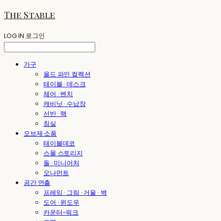
The Stable
LOG IN
로그인
가구
올드 파인 컬렉션
테이블 · 데스크
체어 · 벤치
캐비닛 · 수납장
선반 · 랙
침실
오브제·소품
테이블데코
스몰 스토리지
돌 · 미니어처
오나먼트
공간 연출
프레임 · 그림 · 거울 · 벽
도어 · 윈도우
카운터-워크