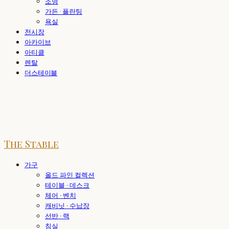
조명
가든 · 플란팅
욕실
전시장
아카이브
아티클
렌탈
더스테이블
The Stable
가구
올드 파인 컬렉션
테이블 · 데스크
체어 · 벤치
캐비닛 · 수납장
선반 · 랙
침실