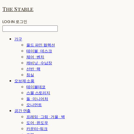
The Stable
LOG IN
로그인
가구
올드 파인 컬렉션
테이블 · 데스크
체어 · 벤치
캐비닛 · 수납장
선반 · 랙
침실
오브제·소품
테이블데코
스몰 스토리지
돌 · 미니어처
오나먼트
공간 연출
프레임 · 그림 · 거울 · 벽
도어 · 윈도우
카운터-워크