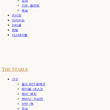
조명
가든 · 플란팅
욕실
전시장
아카이브
아티클
렌탈
더스테이블
The Stable
가구
올드 파인 컬렉션
테이블 · 데스크
체어 · 벤치
캐비닛 · 수납장
선반 · 랙
침실