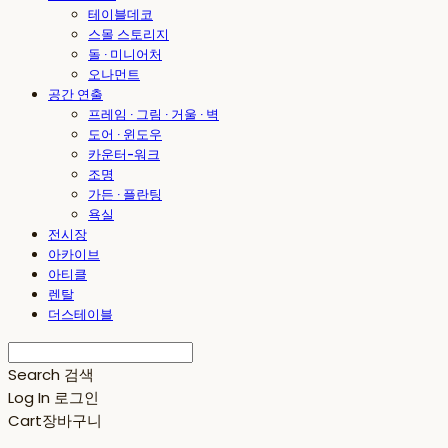
테이블데코
스몰 스토리지
돌 · 미니어처
오나먼트
공간 연출
프레임 · 그림 · 거울 · 벽
도어 · 윈도우
카운터-워크
조명
가든 · 플란팅
욕실
전시장
아카이브
아티클
렌탈
더스테이블
Search
검색
Log In
로그인
Cart
장바구니