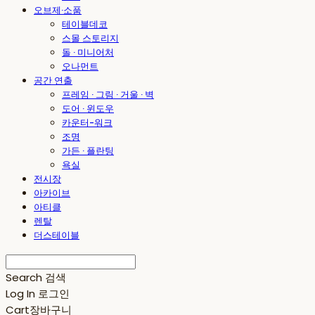
오브제·소품
테이블데코
스몰 스토리지
돌 · 미니어처
오나먼트
공간 연출
프레임 · 그림 · 거울 · 벽
도어 · 윈도우
카운터-워크
조명
가든 · 플란팅
욕실
전시장
아카이브
아티클
렌탈
더스테이블
Search
검색
Log In
로그인
Cart
장바구니