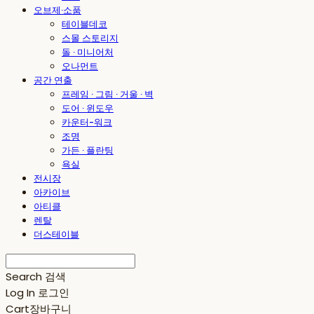
오브제·소품
테이블데코
스몰 스토리지
돌 · 미니어처
오나먼트
공간 연출
프레임 · 그림 · 거울 · 벽
도어 · 윈도우
카운터-워크
조명
가든 · 플란팅
욕실
전시장
아카이브
아티클
렌탈
더스테이블
Search
검색
Log In
로그인
Cart
장바구니