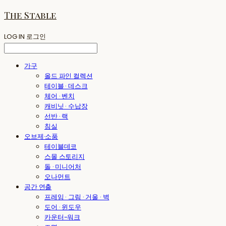
The Stable
LOG IN
로그인
가구
올드 파인 컬렉션
테이블 · 데스크
체어 · 벤치
캐비닛 · 수납장
선반 · 랙
침실
오브제·소품
테이블데코
스몰 스토리지
돌 · 미니어처
오나먼트
공간 연출
프레임 · 그림 · 거울 · 벽
도어 · 윈도우
카운터-워크