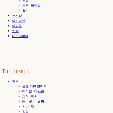
조명
가든 · 플란팅
욕실
전시장
아카이브
아티클
렌탈
더스테이블
The Stable
가구
올드 파인 컬렉션
테이블 · 데스크
체어 · 벤치
캐비닛 · 수납장
선반 · 랙
침실