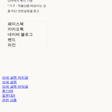
단계에서 확인 가능
* 가구 - 착불상품 배송비는 상
품 하단 관련설명을 참고
페이스북
카카오톡
네이버 블로그
밴드
라인
상세 설명 머리글
상세 설명
상세 설명 바닥글
후기(0)
질문(10)
관련 상품