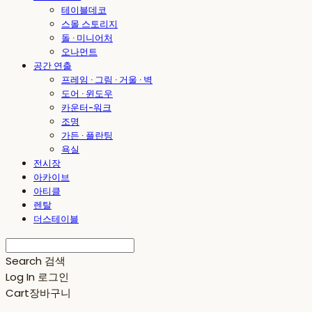
테이블데코
스몰 스토리지
돌 · 미니어처
오나먼트
공간 연출
프레임 · 그림 · 거울 · 벽
도어 · 윈도우
카운터-워크
조명
가든 · 플란팅
욕실
전시장
아카이브
아티클
렌탈
더스테이블
Search
검색
Log In
로그인
Cart
장바구니