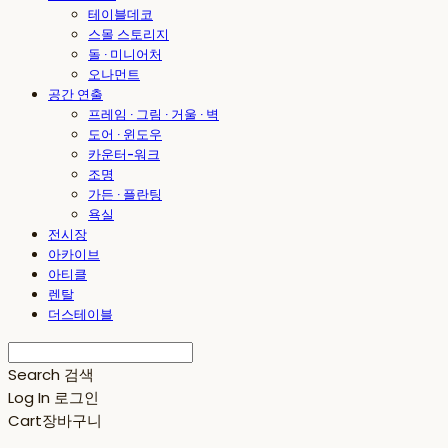
테이블데코
스몰 스토리지
돌 · 미니어처
오나먼트
공간 연출
프레임 · 그림 · 거울 · 벽
도어 · 윈도우
카운터-워크
조명
가든 · 플란팅
욕실
전시장
아카이브
아티클
렌탈
더스테이블
Search
검색
Log In
로그인
Cart
장바구니