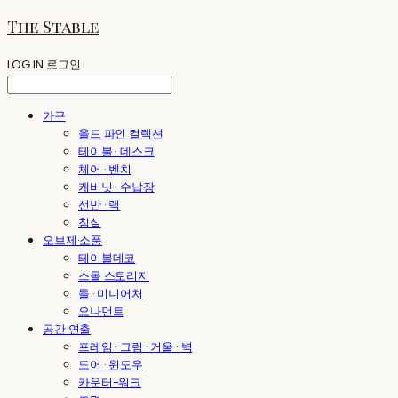
The Stable
LOG IN
로그인
가구
올드 파인 컬렉션
테이블 · 데스크
체어 · 벤치
캐비닛 · 수납장
선반 · 랙
침실
오브제·소품
테이블데코
스몰 스토리지
돌 · 미니어처
오나먼트
공간 연출
프레임 · 그림 · 거울 · 벽
도어 · 윈도우
카운터-워크