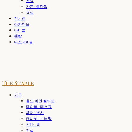
조명
가든 · 플란팅
욕실
전시장
아카이브
아티클
렌탈
더스테이블
The Stable
가구
올드 파인 컬렉션
테이블 · 데스크
체어 · 벤치
캐비닛 · 수납장
선반 · 랙
침실