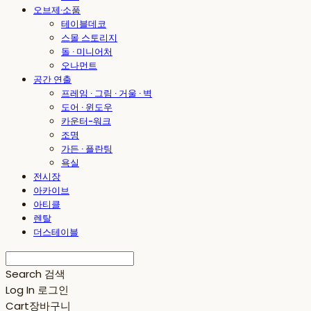
오브제·소품
테이블데코
스몰 스토리지
돌 · 미니어처
오나먼트
공간 연출
프레임 · 그림 · 거울 · 벽
도어 · 윈도우
카운터-워크
조명
가든 · 플란팅
욕실
전시장
아카이브
아티클
렌탈
더스테이블
Search
검색
Log In
로그인
Cart
장바구니