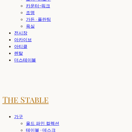
카운터-워크
조명
가든 · 플란팅
욕실
전시장
아카이브
아티클
렌탈
더스테이블
The Stable
가구
올드 파인 컬렉션
테이블 · 데스크