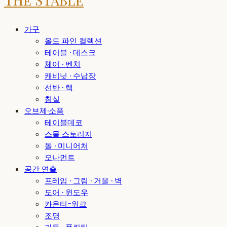
가구
올드 파인 컬렉션
테이블 · 데스크
체어 · 벤치
캐비닛 · 수납장
선반 · 랙
침실
오브제·소품
테이블데코
스몰 스토리지
돌 · 미니어처
오나먼트
공간 연출
프레임 · 그림 · 거울 · 벽
도어 · 윈도우
카운터-워크
조명