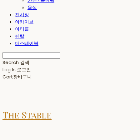
가든 · 플란팅
욕실
전시장
아카이브
아티클
렌탈
더스테이블
Search
검색
Log In
로그인
Cart
장바구니
The Stable