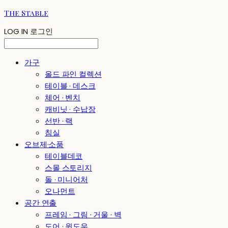
The Stable
LOG IN
로그인
가구
올드 파인 컬렉션
테이블 · 데스크
체어 · 벤치
캐비닛 · 수납장
선반 · 랙
침실
오브제·소품
테이블데코
스몰 스토리지
돌 · 미니어처
오나먼트
공간 연출
프레임 · 그림 · 거울 · 벽
도어 · 윈도우