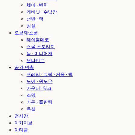
체어 · 벤치
캐비닛 · 수납장
선반 · 랙
침실
오브제·소품
테이블데코
스몰 스토리지
돌 · 미니어처
오나먼트
공간 연출
프레임 · 그림 · 거울 · 벽
도어 · 윈도우
카운터-워크
조명
가든 · 플란팅
욕실
전시장
아카이브
아티클