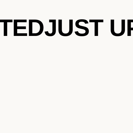
ATED
JUST U