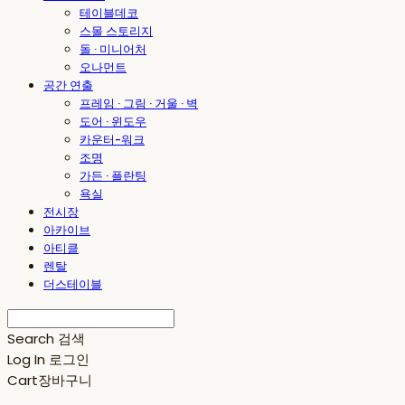
테이블데코
스몰 스토리지
돌 · 미니어처
오나먼트
공간 연출
프레임 · 그림 · 거울 · 벽
도어 · 윈도우
카운터-워크
조명
가든 · 플란팅
욕실
전시장
아카이브
아티클
렌탈
더스테이블
Search
검색
Log In
로그인
Cart
장바구니