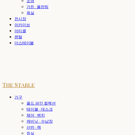
조명
가든 · 플란팅
욕실
전시장
아카이브
아티클
렌탈
더스테이블
The Stable
가구
올드 파인 컬렉션
테이블 · 데스크
체어 · 벤치
캐비닛 · 수납장
선반 · 랙
침실