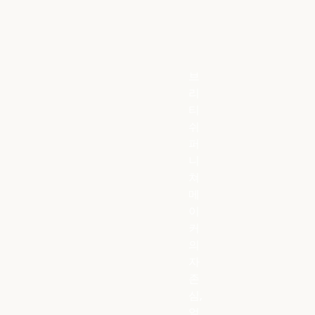
브
리
티
쉬
퍼
니
쳐
메
이
커
의
자
존
심,
얼