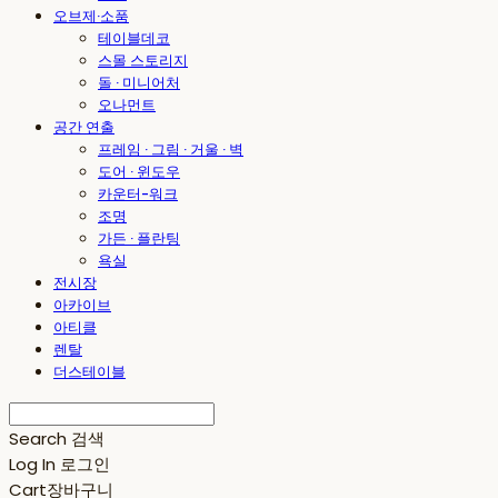
오브제·소품
테이블데코
스몰 스토리지
돌 · 미니어처
오나먼트
공간 연출
프레임 · 그림 · 거울 · 벽
도어 · 윈도우
카운터-워크
조명
가든 · 플란팅
욕실
전시장
아카이브
아티클
렌탈
더스테이블
Search
검색
Log In
로그인
Cart
장바구니