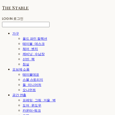
The Stable
LOG IN
로그인
가구
올드 파인 컬렉션
테이블 · 데스크
체어 · 벤치
캐비닛 · 수납장
선반 · 랙
침실
오브제·소품
테이블데코
스몰 스토리지
돌 · 미니어처
오나먼트
공간 연출
프레임 · 그림 · 거울 · 벽
도어 · 윈도우
카운터-워크