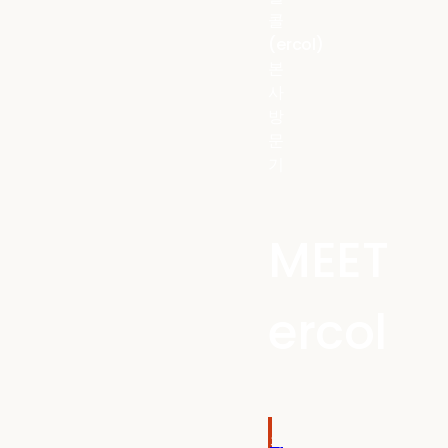
콜
(ercol)
본
사
방
문
기
MEET
ercol
자